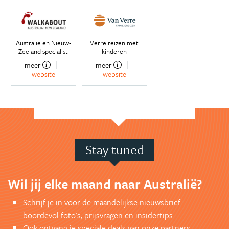
Australië en Nieuw-
Verre reizen met
Zeeland specialist
kinderen
meer
meer
website
website
Stay tuned
Wil jij elke maand naar Australië?
Schrijf je in voor de maandelijkse nieuwsbrief
boordevol foto's, prijsvragen en insidertips.
Ook ontvang je speciale deals van onze partners.