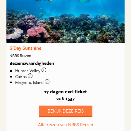
G'Day Sunshine
NBBS Reizen
Bezienswaardigheden
Hunter Valley
Cairns
Magnetic Island
17 dagen
excl ticket
€ 1537
va
BEKIJK DEZE REIS
Alle reizen van NBBS Reizen