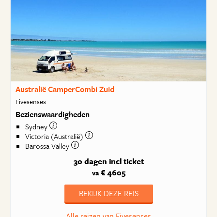
Australië CamperCombi Zuid
Fivesenses
Bezienswaardigheden
Sydney
Victoria (Australië)
Barossa Valley
30 dagen
incl ticket
€ 4605
va
BEKIJK DEZE REIS
Alle reizen van Fivesenses