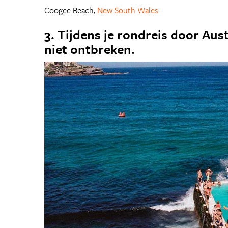
Coogee Beach,
New South Wales
3. Tijdens je rondreis door Aus
niet ontbreken.