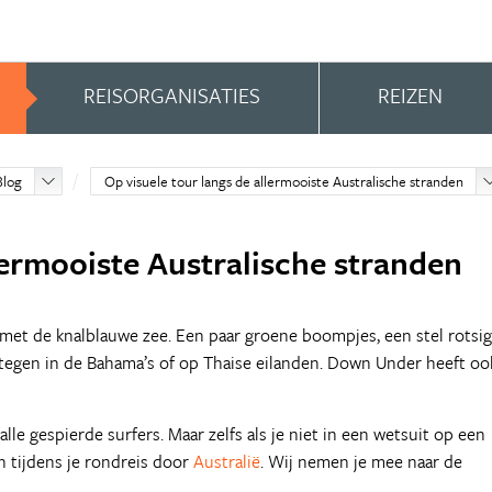
REISORGANISATIES
REIZEN
Blog
Op visuele tour langs de allermooiste Australische stranden
lermooiste Australische stranden
met de knalblauwe zee. Een paar groene boompjes, een stel rotsi
en tegen in de Bahama’s of op Thaise eilanden. Down Under heeft oo
lle gespierde surfers. Maar zelfs als je niet in een wetsuit op een
n tijdens je rondreis door
Australië
. Wij nemen je mee naar de