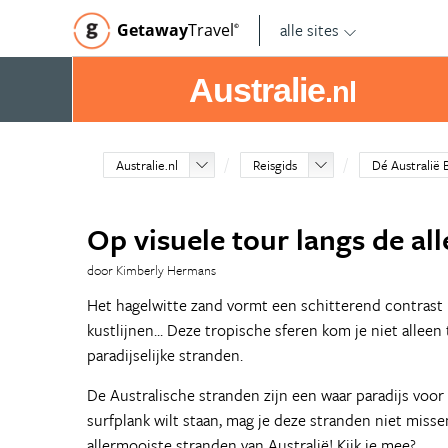
alle sites
Getaway
Travel
©
Australie
.nl
Australie.nl
Reisgids
Dé Australië 
Op visuele tour langs de al
door Kimberly Hermans
Het hagelwitte zand vormt een schitterend contrast 
kustlijnen... Deze tropische sferen kom je niet alle
paradijselijke stranden.
De Australische stranden zijn een waar paradijs voor a
surfplank wilt staan, mag je deze stranden niet misse
allermooiste stranden van Australië! Kijk je mee?