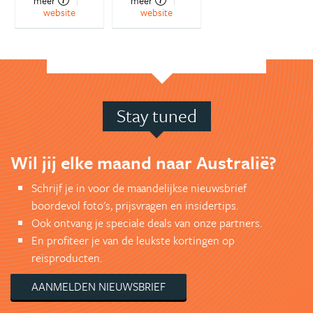
meer
meer
website
website
Stay tuned
Wil jij elke maand naar Australië?
Schrijf je in voor de maandelijkse nieuwsbrief
boordevol foto's, prijsvragen en insidertips.
Ook ontvang je speciale deals van onze partners.
En profiteer je van de leukste kortingen op
reisproducten.
AANMELDEN NIEUWSBRIEF