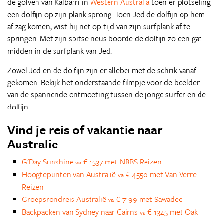
de golven van Kalbarri in
Western Australia
toen er plotseling
een dolfijn op zijn plank sprong. Toen Jed de dolfijn op hem
af zag komen, wist hij net op tijd van zijn surfplank af te
springen. Met zijn spitse neus boorde de dolfijn zo een gat
midden in de surfplank van Jed.
Zowel Jed en de dolfijn zijn er allebei met de schrik vanaf
gekomen. Bekijk het onderstaande filmpje voor de beelden
van de spannende ontmoeting tussen de jonge surfer en de
dolfijn.
Vind je reis of vakantie naar
Australie
G'Day Sunshine
€ 1537 met NBBS Reizen
va
Hoogtepunten van Australië
€ 4550 met Van Verre
va
Reizen
Groepsrondreis Australië
€ 7199 met Sawadee
va
Backpacken van Sydney naar Cairns
€ 1345 met Oak
va