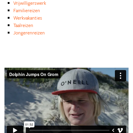
Vrijwilligerswerk
Familiereizen
Werkvakanties
Taalreizen
Jongerenreizen