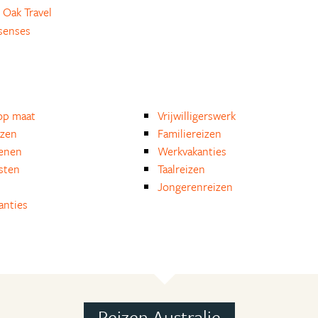
 Oak Travel
senses
op maat
Vrijwilligerswerk
izen
Familiereizen
enen
Werkvakanties
isten
Taalreizen
Jongerenreizen
anties
Reizen Australie