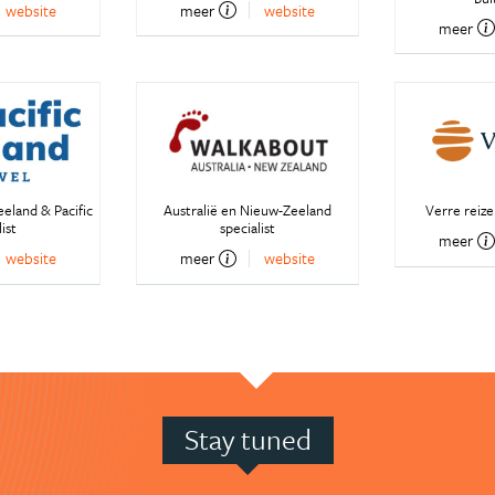
website
meer
website
meer
eeland & Pacific
Australië en Nieuw-Zeeland
Verre reiz
ist
specialist
meer
website
meer
website
Stay tuned