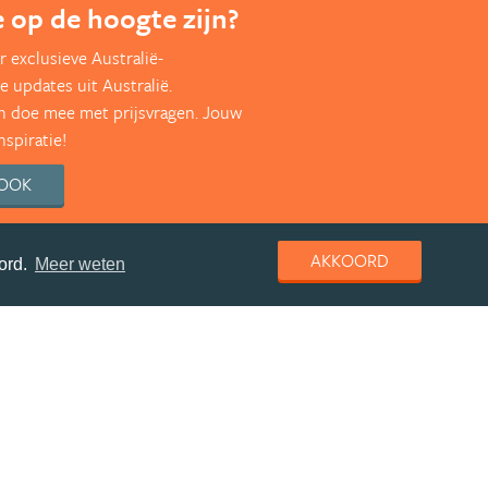
te op de hoogte zijn?
 exclusieve Australië-
e updates uit Australië.
en doe mee met prijsvragen. Jouw
nspiratie!
BOOK
AKKOORD
ord.
Meer weten
deel deze pagina