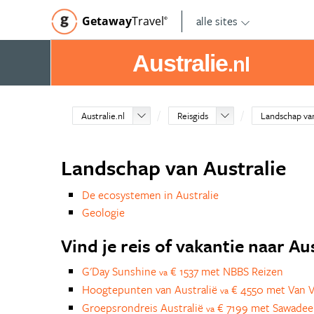
alle sites
Getaway
Travel
©
Australie
.nl
Australie.nl
Reisgids
Landschap van
Landschap van Australie
De ecosystemen in Australie
Geologie
Vind je reis of vakantie naar Au
G'Day Sunshine
€ 1537 met NBBS Reizen
va
Hoogtepunten van Australië
€ 4550 met Van V
va
Groepsrondreis Australië
€ 7199 met Sawadee
va