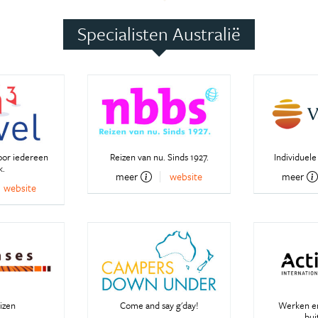
Specialisten Australië
oor iedereen
Reizen van nu. Sinds 1927.
Individuele
k.
meer
website
meer
website
izen
Come and say g'day!
Werken en
bui