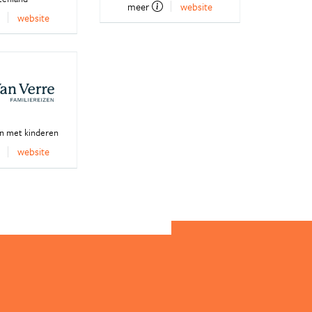
meer
website
website
en met kinderen
website