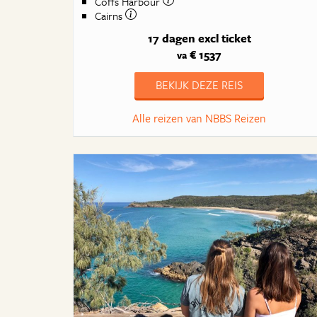
Coffs Harbour
Cairns
17 dagen
excl ticket
€ 1537
va
BEKIJK DEZE REIS
Alle reizen van NBBS Reizen