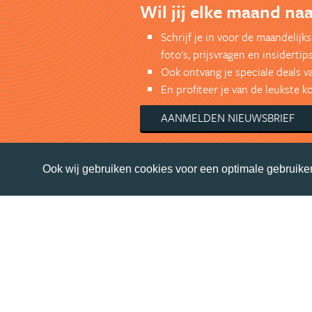
Wil jij elke maand naa
Schrijf je in voor de maandelij
foto's, prijsvragen en insidertips
Ook ontvang je speciale deals v
En profiteer je van de leukste 
AANMELDEN NIEUWSBRIEF
Ook wij gebruiken cookies voor een optimale gebruiker
© Getaway Travel
| all rights reserved
Adverteren
Handige Links
Algemene Voorwaarden
Volg Australie.nl
Nieuwsbrief
Facebook