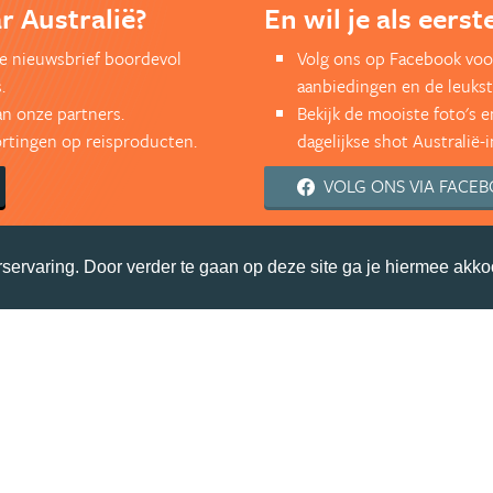
r Australië?
En wil je als eers
kse nieuwsbrief boordevol
Volg ons op Facebook voor
.
aanbiedingen en de leukst
an onze partners.
Bekijk de mooiste foto's 
kortingen op reisproducten.
dagelijkse shot Australië-i
VOLG ONS VIA FACE
servaring. Door verder te gaan op deze site ga je hiermee akko
Copyright
Privacy statement
Disclaimer
Cookies