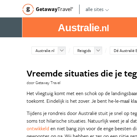
alle sites
Getaway
Travel
©
Australie
.nl
Australie.nl
Reisgids
Dé Australië 
Vreemde situaties die je te
door Getaway Travel
Het vliegtuig komt met een schok op de landingsbaan. 
toekomt. Eindelijk is het zover. Je bent he-le-maal kl
Tijdens je rondreis door Australië stuit je snel op 
soms tot hilarische situaties. Natuurlijk weet je al dat
ontwikkeld
en niet bang zijn voor de enge beesten di
gewoontes op na. Wij hebben er zes op een rijtje gez