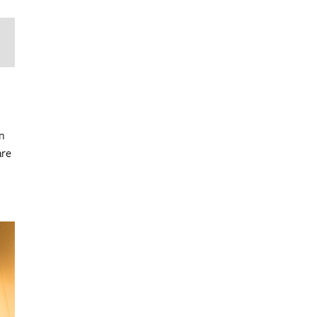
in
are