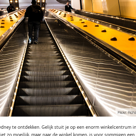
 Sydney te ontdekken. Gelijk stuit je op een enorm winkelcentrum i
niet zo moeilijk, maar naar de winkel komen, is voor sommigen een