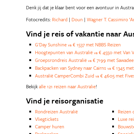
Denk jij dat je klaar bent voor een avontuur in Austra
Fotocredits:
Richard
|
Doun
|
Wagner T. Cassimiro ‘A
Vind je reis of vakantie naar Au
G'Day Sunshine
€ 1537 met NBBS Reizen
va
Hoogtepunten van Australië
€ 4550 met Van V
va
Groepsrondreis Australië
€ 7199 met Sawadee
va
Backpacken van Sydney naar Cairns
€ 1345 met
va
Australië CamperCombi Zuid
€ 4605 met Five
va
Bekijk
alle 121 reizen naar Australie
!
Vind je reisorganisatie
Rondreizen Australië
Reizen 
Vliegtickets
Luxe re
Camper huren
Bouwst