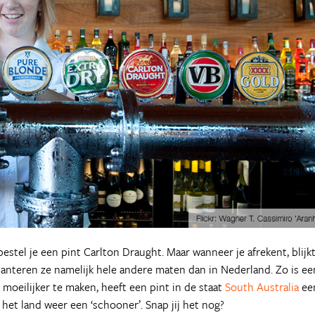
 bestel je een pint Carlton Draught. Maar wanneer je afrekent, blijk
 hanteren ze namelijk hele andere maten dan in Nederland. Zo is ee
e moeilijker te maken, heeft een pint in de staat
South Australia
ee
n het land weer een ‘schooner’. Snap jij het nog?