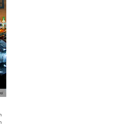
t
n
n