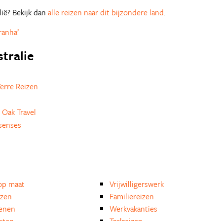
lië? Bekijk dan
alle reizen naar dit bijzondere land
.
ranha’
stralie
erre Reizen
 Oak Travel
senses
op maat
Vrijwilligerswerk
izen
Familiereizen
enen
Werkvakanties