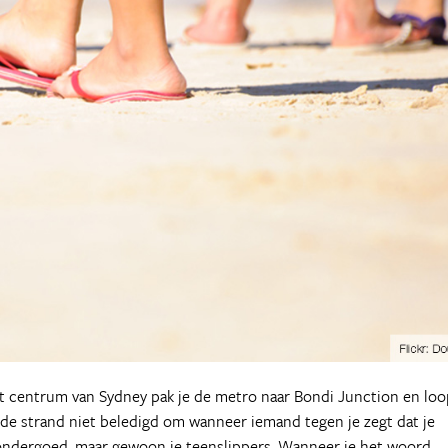
et centrum van Sydney pak je de metro naar Bondi Junction en loo
mde strand niet beledigd om wanneer iemand tegen je zegt dat je
 ondergoed, maar gewoon je teenslippers. Wanneer je het woord