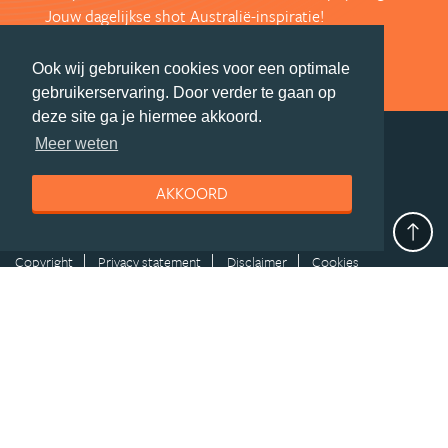
Jouw dagelijkse shot Australië-inspiratie!
VOLG ONS VIA FACEBOOK
Ook wij gebruiken cookies voor een optimale
gebruikerservaring. Door verder te gaan op
deze site ga je hiermee akkoord.
Meer weten
deel deze pagina
AKKOORD
© Getaway Travel
| all rights reserved
Adverteren
Handige Links
Algemene Voorwaarden
Copyright
Privacy statement
Disclaimer
Cookies
Volg Australie.nl
Nieuwsbrief
Facebook