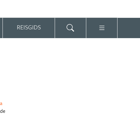
REISGIDS
a
 de