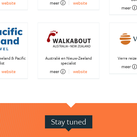
website
meer
website
meer
eeland & Pacific
Australië en Nieuw-Zeeland
Verre reiz
ist
specialist
meer
website
meer
website
Stay tuned