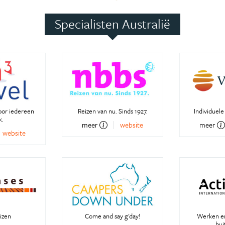
Specialisten Australië
oor iedereen
Reizen van nu. Sinds 1927.
Individuele
k.
meer
website
meer
website
izen
Come and say g'day!
Werken en
bui