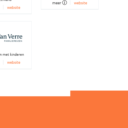
meer
website
website
en met kinderen
website