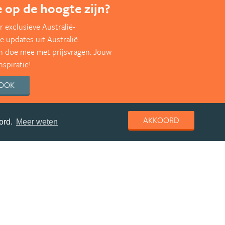
te op de hoogte zijn?
 exclusieve Australië-
e updates uit Australië.
en doe mee met prijsvragen. Jouw
nspiratie!
BOOK
AKKOORD
ord.
Meer weten
deel deze pagina