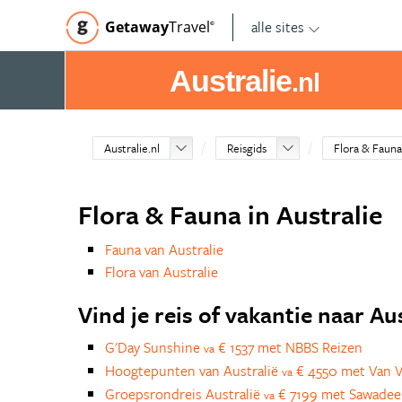
alle sites
Getaway
Travel
©
Australie
.nl
Australie.nl
Reisgids
Flora & Fauna
Flora & Fauna in Australie
Fauna van Australie
Flora van Australie
Vind je reis of vakantie naar Au
G'Day Sunshine
€ 1537 met NBBS Reizen
va
Hoogtepunten van Australië
€ 4550 met Van V
va
Groepsrondreis Australië
€ 7199 met Sawadee
va