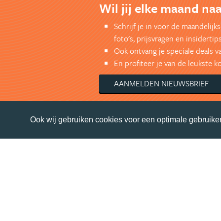
Wil jij elke maand naa
Schrijf je in voor de maandelij
foto's, prijsvragen en insidertips
Ook ontvang je speciale deals v
En profiteer je van de leukste 
AANMELDEN NIEUWSBRIEF
Ook wij gebruiken cookies voor een optimale gebruiker
© Getaway Travel
| all rights reserved
Adverteren
Handige Links
Algemene Voorwaarden
Volg Australie.nl
Nieuwsbrief
Facebook