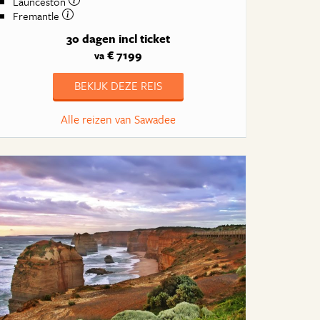
Launceston
Fremantle
30 dagen
incl ticket
€ 7199
va
BEKIJK DEZE REIS
Alle reizen van Sawadee