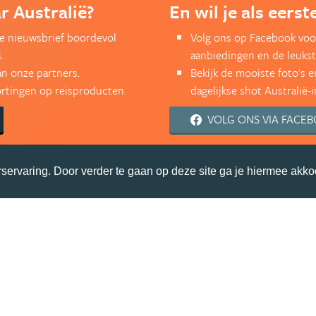
r Australië?
En wil je als eers
kse nieuwsbrief boordevol
Volg ons op Facebook voor
.
aanbiedingen en de leukst
an onze partners.
Bekijk de mooiste foto's 
kortingen op reisproducten.
dagelijkse shot Australië-i
VOLG ONS VIA FACE
servaring. Door verder te gaan op deze site ga je hiermee akko
Copyright
Privacy statement
Disclaimer
Cookies