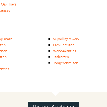
 Oak Travel
senses
op maat
Vrijwilligerswerk
izen
Familiereizen
enen
Werkvakanties
isten
Taalreizen
Jongerenreizen
anties
Reizen Australie