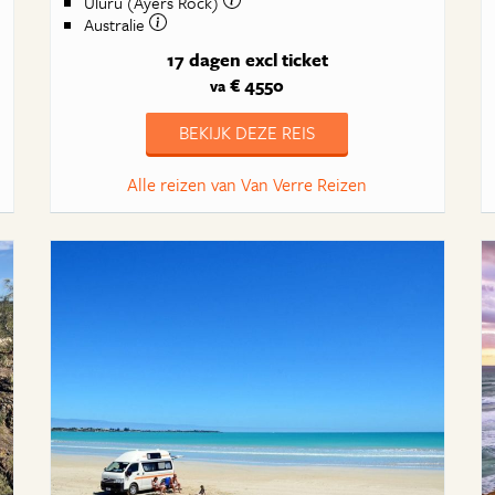
Uluru (Ayers Rock)
Australie
17 dagen
excl ticket
€ 4550
va
BEKIJK DEZE REIS
Alle reizen van Van Verre Reizen