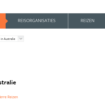
REISORGANISATIES
REIZEN
 in Australie
stralie
erre Reizen