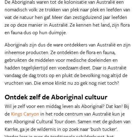
De Aboriginals waren tot de kolonisatie van Australië een
nomadisch volk: ze trokken van plek naar plek en leefden van
wat de natuur hen gaf. Meer dan zestigduizend jaar leefden
ze op deze manier in Australië. Ze kennen het land, zijn flora
en fauna dus op hun duimpje.
Aboriginals zijn dus de ware ontdekkers van Australië en zijn
inheemse producten. Ze ontdekten de flora en fauna,
gebruikten de middelen voor medische doeleinden en
hadden tegelijkertijd een voedzaam dieet. Daar is Australië
vandaag de dag trots op en plukt de bevolking nog altijd de
vruchten van. Die emoe klinkt nu zo gek nog niet toch?
Ontdek zelf de Aboriginal cultuur
Wil je zelf voor een middag leven als Aboriginal? Dat kan! Bij
de
Kings Canyon
in het rode centrum van Australië kun je
een Aboriginal Cultural Tour doen. Samen met de gidsen van
Karrke, ga je de wildernis in op zoek naar 'bush tucker'.
Verder leer je over de traditionele schilderkunst, het