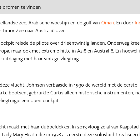
e dromen te vinden
ellandse zee, Arabische woestijn en de golf van
Oman
. En door
In
e Timor Zee naar Australië over.
cockpit reisde de pilote over drieëntwintig landen. Onderweg kre
pa, maar ook met extreme hitte in Azië en Australië. En hoewel 
te uitdaging met haar vintage vliegtuig.
 deze vlucht. Johnson verbaasde in 1930 de wereld met de eerste
a te bootsen, gebruikte Curtis alleen historische instrumenten, 
liegtuigje een open cockpit.
ucht maakt met haar dubbeldekker. In 2013 vloog ze al van Kaapstad
Lady Mary Heath die in 1928 als eerste deze solovlucht realiseerd