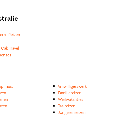
stralie
erre Reizen
 Oak Travel
senses
op maat
Vrijwilligerswerk
izen
Familiereizen
enen
Werkvakanties
isten
Taalreizen
Jongerenreizen