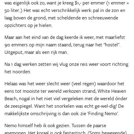
was eigenlijk ook zo, want je kreeg $1,- per emmer (1 emmer =
50 liter..) Het was echt verschrikkelijk werk: pal in de zon en
laag boven de grond, met scheldende en schreeuwende
opzichters op je hielen.
Maar aan het eind van de dag keerde ik weer, met maarliefst
90 emmers op mijn naam staand, terug naar het "hostel".
Uitgeput, maar als een rijk man.
Na 1 dag werken zetten wij vlug onze reis weer voort richting
het noorden.
Helaas was het weer slecht weer (veel regen) waardoor het
eens tot mooiste ter wereld verkozen strand, White Heaven
Beach, nogal in het niet viel vergeleken met de wereld ónder
de zeespiegel. Want het snorkelen was echt ge-wel-dig! De
makkelijkste omschrijving is dan ook: zie 'Finding Nemo'.
Nemo himself heb ik ook gezien. Tussen de paarse
anemonen. Het koraal is ook fantastisch. (Soms bewegende)