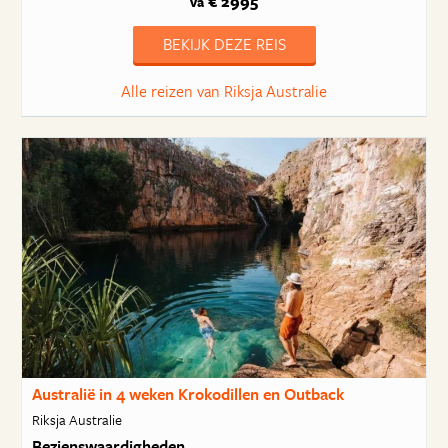
€ 2995
va
BEKIJK DEZE REIS
Alle reizen van Riksja Australie
Australië in 4 weken Krokodillen en Outback
Riksja Australie
Bezienswaardigheden