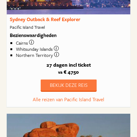
Sydney Outback & Reef Explorer
Pacific Island Travel
Bezienswaardigheden
Cairns
Whitsunday Islands
Northern Territory
27 dagen
incl ticket
€ 4750
va
BEKIJK DEZE REIS
Alle reizen van Pacific Island Travel