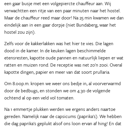
een gaar busje met een volgepiercte chauffeur aan. Wij
verwachtten een ritje van een paar minuten naar het hostel.
Maar de chauffeur reed maar door! Na 25 min kwamen we dan
eindelijk aan in een gaar dorpje (niet Bundaberg, waar het
hostel zou zijn).
Zelfs voor de kakkerlakken was het hier te vies. Die lagen
dood in de kamer. In de keuken lagen beschimmelde
etensresten, kapotte oude pannen en natuurlijk liepen er wat
ratten en muizen rond. De receptie was net zo'n zooi. Overal
kapotte dingen, papier en meer van dat soort prullaria.
Om 8.00p.m. kropen we weer ons bedje in, al voorverwarmd
door de bedbugs, en stonden we om 4.30 de volgende
ochtend al op een veld vol tomaten.
Na 1 emmertje plukken werden we ergens anders naartoe
gereden. Namelijk naar de capsicums (paprika's). We hebben
die dag paprika's geplukt alsof ons loon ervan af hing! En dat