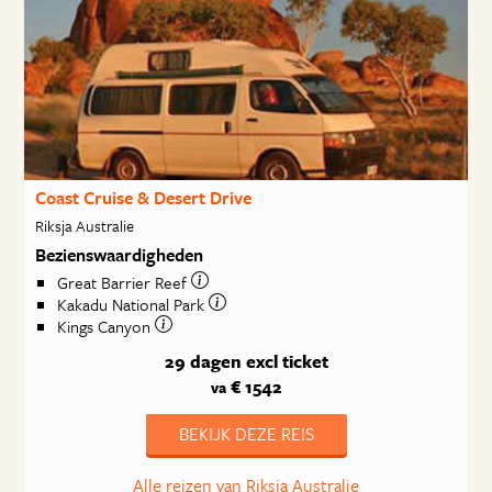
Coast Cruise & Desert Drive
Riksja Australie
Bezienswaardigheden
Great Barrier Reef
Kakadu National Park
Kings Canyon
29 dagen
excl ticket
€ 1542
va
BEKIJK DEZE REIS
Alle reizen van Riksja Australie