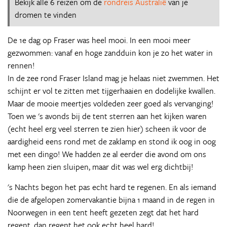
Bekijk alle 6 reizen om de
rondreis Australië
van je
dromen te vinden
De 1e dag op Fraser was heel mooi. In een mooi meer
gezwommen: vanaf en hoge zandduin kon je zo het water in
rennen!
In de zee rond Fraser Island mag je helaas niet zwemmen. Het
schijnt er vol te zitten met tijgerhaaien en dodelijke kwallen.
Maar de mooie meertjes voldeden zeer goed als vervanging!
Toen we 's avonds bij de tent sterren aan het kijken waren
(echt heel erg veel sterren te zien hier) scheen ik voor de
aardigheid eens rond met de zaklamp en stond ik oog in oog
met een dingo! We hadden ze al eerder die avond om ons
kamp heen zien sluipen, maar dit was wel erg dichtbij!
's Nachts begon het pas echt hard te regenen. En als iemand
die de afgelopen zomervakantie bijna 1 maand in de regen in
Noorwegen in een tent heeft gezeten zegt dat het hard
regent, dan regent het ook echt heel hard!