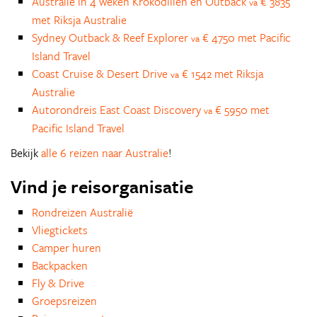
Australië in 4 weken Krokodillen en Outback
€ 3835
va
met Riksja Australie
Sydney Outback & Reef Explorer
€ 4750 met Pacific
va
Island Travel
Coast Cruise & Desert Drive
€ 1542 met Riksja
va
Australie
Autorondreis East Coast Discovery
€ 5950 met
va
Pacific Island Travel
Bekijk
alle 6 reizen naar Australie
!
Vind je reisorganisatie
Rondreizen Australië
Vliegtickets
Camper huren
Backpacken
Fly & Drive
Groepsreizen