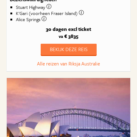
Stuart Highway
K'Gari (voorheen Fraser Island)
Alice Springs
30 dagen
excl ticket
€ 3835
va
BEKIJK DEZE REIS
Alle reizen van Riksja Australie