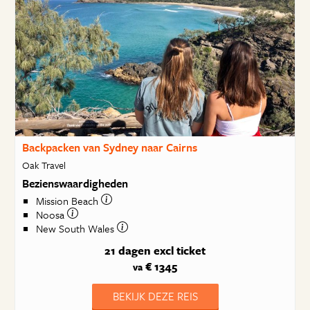
Backpacken van Sydney naar Cairns
Oak Travel
Bezienswaardigheden
Mission Beach
Noosa
New South Wales
21 dagen
excl ticket
€ 1345
va
BEKIJK DEZE REIS