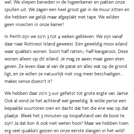
wel. We sliepen beneden in de logeerkamer en pakten onze
spullen uit. We zagen een heel groot gat in de muur zitten en
die hebben we gelijk maar afgeplakt met tape. We wilden
geen insecten in onze kamer!
In Perth zijn we zo'n 3 tot 4 weken gebleven. We zijn vanaf
daar naar Rottnest Island geweest. Een geweldig mooi eiland
waar quakka's wonen. Soort half ratten,- half-kangaroos. Deze
wonen alleen op dit eiland. Je mag ze aaien maar geen eten
geven. Ze leven daar al van de patat en alles wat op de grond
ligt, en ze willen ze natuurlijk niet nog meer beschadigen...
makes sense doesn't it?
We hebben daar zo'n 3 uur gefietst tot grote ergte van Jamie.
Ook al vond ze het achteraf wel geweldig. Ik wilde perse een
bepaalde vuurtoren zien en dacht dat het die ene was op dat
plaatje.. Bleek het 5 minuten op loopafstand van de boot te
zijn! Ja dat kon ik ook niet weten hoor! Maar we hebben toen
erg veel quakka's gezien en onze eerste slangen in het wild!