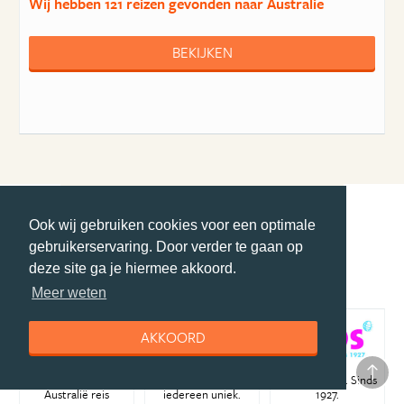
Wij hebben
121 reizen
gevonden naar Australie
BEKIJKEN
Ook wij gebruiken cookies voor een optimale
gebruikerservaring. Door verder te gaan op
Specialisten Australië
deze site ga je hiermee akkoord.
Meer weten
AKKOORD
Bouw je eigen
Verre reizen. Voor
Reizen van nu. Sinds
Australië reis
iedereen uniek.
1927.