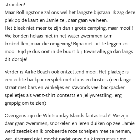
stranden!
Maar Rollingstone zal ons wel het langste bijstaan. Ik zag deze
plek op de kaart en Jamie zei; daar gaan we heen.
Het bleek niet meer te zijn dan 1 grote camping, maar mooi!!
We konden helaas niet in het water zwemmen i.v.m
krokodillen, maar die omgeving! Bijna niet uit te leggen zo
mooi. Rijd je dus ooit in de buurt bij Townsville, ga dan langs
dit dorpje!
Verder is Airlie Beach ook ontzettend mooi. Het plaatsje is
een echte backpackersplek met clubs en hostels (een lange
straat met bars en winkeljes en s'avonds veel backpacker
spelletjes als wet t-shirt contests en jellywrestling.. erg
grappig om te zien)
Overigens zijn de Whitsunday Islands fantastisch!! We zijn
daar gaan zwemmen, snorkelen en leren duiken op zee. Jamie
werd zeeziek en ik probeerde roze schelpen mee te nemen,
wat uiteraard niet mocht nadat onze duik instructeur me