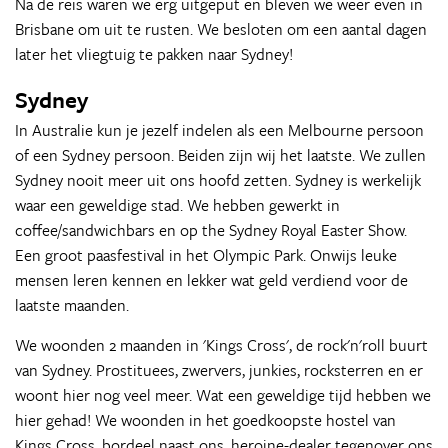
Na de reis waren we erg uitgeput en bleven we weer even in
Brisbane om uit te rusten. We besloten om een aantal dagen
later het vliegtuig te pakken naar Sydney!
Sydney
In Australie kun je jezelf indelen als een Melbourne persoon
of een Sydney persoon. Beiden zijn wij het laatste. We zullen
Sydney nooit meer uit ons hoofd zetten. Sydney is werkelijk
waar een geweldige stad. We hebben gewerkt in
coffee/sandwichbars en op the Sydney Royal Easter Show.
Een groot paasfestival in het Olympic Park. Onwijs leuke
mensen leren kennen en lekker wat geld verdiend voor de
laatste maanden.
We woonden 2 maanden in 'Kings Cross', de rock'n'roll buurt
van Sydney. Prostituees, zwervers, junkies, rocksterren en er
woont hier nog veel meer. Wat een geweldige tijd hebben we
hier gehad! We woonden in het goedkoopste hostel van
Kings Cross, bordeel naast ons, heroine-dealer tegenover ons