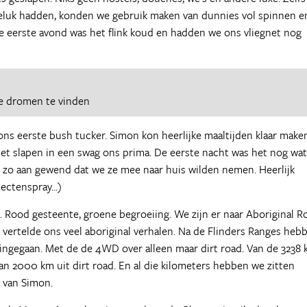
geluk hadden, konden we gebruik maken van dunnies vol spinnen e
e eerste avond was het flink koud en hadden we ons vliegnet nog
e dromen te vinden
ons eerste bush tucker. Simon kon heerlijke maaltijden klaar make
et slapen in een swag ons prima. De eerste nacht was het nog wat
 zo aan gewend dat we ze mee naar huis wilden nemen. Heerlijk
ectenspray...)
e. Rood gesteente, groene begroeiing. We zijn er naar Aboriginal R
 vertelde ons veel aboriginal verhalen. Na de Flinders Ranges heb
ingegaan. Met de de 4WD over alleen maar dirt road. Van de 3238
n 2000 km uit dirt road. En al die kilometers hebben we zitten
 van Simon.