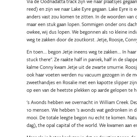
Via de Oodnadatta track zijn we naar plaatsjes gegaa
reed) en zijn we naar Lake Eyre gegaan. Lake Eyre is
anders vast zou komen te zitten. In de woorden van onz
maar een stuk gaan lopen. Sommigen onder ons dach
owkee, wij dus lopen. We begonnen als 10 kleine indi
weg te zakken door de zoutkorst. Jetje, Roosje, Conny
En toen.... begon Jetje ineens weg te zakken.... In ha
stuck there". Ze raakte half in paniek, half in de sla
kalme Conny kwam Jetje uit de zwarte smurrie. Roosje
ook haar voeten werden nu vacuum gezogen in de mod
zweethandjes en Rosalie met een kapotte slipper zijn
op een van de heetste plekken op aarde gelopen te 
's Avonds hebben we overnacht in William Creek. Deze
10 mensen. We hebben 's avonds wat gedronken in de
mooi. De totale leegte begon nu echt te komen. Natu
dag), the opal capital of the world. We kwamen aan e