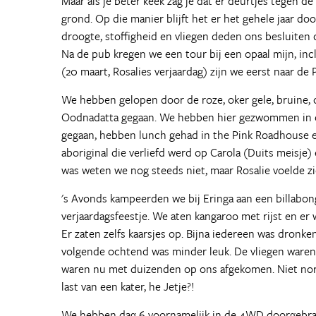
Maar als je beter keek zag je dat er deurtjes tegen 
grond. Op die manier blijft het er het gehele jaar do
droogte, stoffigheid en vliegen deden ons besluiten 
Na de pub kregen we een tour bij een opaal mijn, in
(20 maart, Rosalies verjaardag) zijn we eerst naar de
We hebben gelopen door de roze, oker gele, bruine, o
Oodnadatta gegaan. We hebben hier gezwommen in e
gegaan, hebben lunch gehad in the Pink Roadhouse en
aboriginal die verliefd werd op Carola (Duits meisje) 
was weten we nog steeds niet, maar Rosalie voelde zi
's Avonds kampeerden we bij Eringa aan een billabon
verjaardagsfeestje. We aten kangaroo met rijst en er
Er zaten zelfs kaarsjes op. Bijna iedereen was dronk
volgende ochtend was minder leuk. De vliegen waren
waren nu met duizenden op ons afgekomen. Niet nor
last van een kater, he Jetje?!
We hebben dag 6 voornamelijk in de 4WD doorgebrac