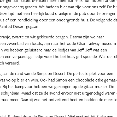
de bergen aan zaten. Mensen maken hier namelijk hun huizen onder
or ongeveer 23 graden. We hadden hier wat tijd voor ons zelf. De hi
deze tijd met een heerlijk koud drankje in de pub door te brengen
clusief een rondleiding door een ondergronds huis. De volgende d
 Painted Desert gegaan.
ranje, zwarte en wit gekleurde bergen. Daarna zijn we naar
en zwembad van locals, zijn naar het oude Ghan railway museum
 we hebben geluisterd naar de liedjes van Jeff. Jeff was een
en een verjaardags liedje voor the birthday girl speelde. Wat de te
ch vereerd.
g aan de rand van de Simpson Desert. De perfecte plek voor een
 was volop bier en wijn. Ook had Simon een chocolade cake gemaak
en. Bij het kampvuur hebben we gezongen op de gitaar muziek. De
 schijnbaar kwaad dat ze de avond ervoor niet uitgenodigd waren
maal meer. Daarbij was het ontzettend heet en hadden de meest
ht. Rijdend door de Simpson Desert. Wel gestopt bij Finke een