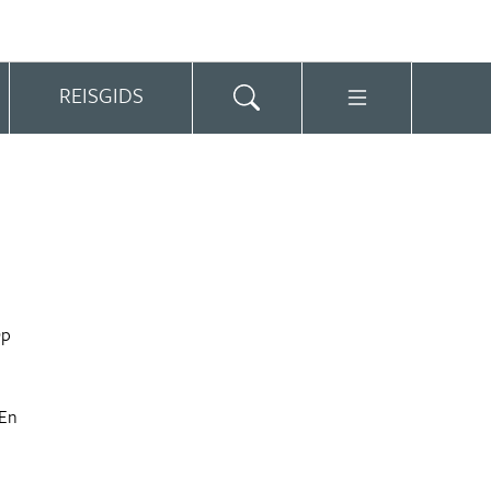
REISGIDS
Op
 En