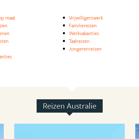
op maat
Vrijwilligerswerk
izen
Familiereizen
enen
Werkvakanties
isten
Taalreizen
Jongerenreizen
anties
Reizen Australie