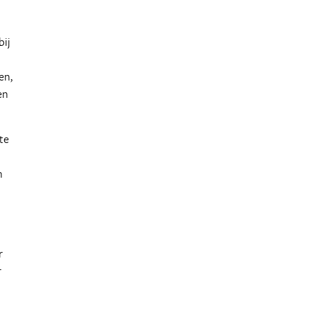
bij
en,
en
te
n
r
r