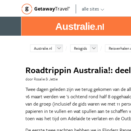
alle sites
Getaway
Travel
©
Australie
.nl
Australie.nl
Reisgids
Reisverhalen 
Roadtrippin Australia!: deel
door Rosalie & Jettie
Twee dagen geleden zijn we terug gekomen van de all
16 maart werden we 's ochtend rond half 8 opgehaal
van de groep (inclusief de gids waren we met 11 per
papieren in te vullen en wat spullen aan te schaffen
toen was het tijd om Adelaide te verlaten en de Outb
De eerste twee nachten hebben we in Flinders Ranges