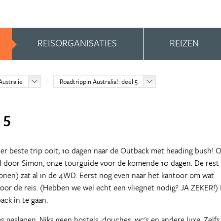
REISORGANISATIES
REIZEN
Australie
Roadtrippin Australia!: deel 5
 5
er beste trip ooit; 10 dagen naar de Outback met heading bush! 
d door Simon, onze tourguide voor de komende 10 dagen. De rest
sonen) zat al in de 4WD. Eerst nog even naar het kantoor om wat
 voor de reis. (Hebben we wel echt een vliegnet nodig? JA ZEKER!)
ack in te gaan.
 geslapen. Niks geen hostels, douches, wc's en andere luxe. Zelfs