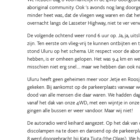
aboriginal community. Ook 's avonds nog lang doorg
minder heet was, dat de vliegen weg waren en dat he
overnacht langs de Lasseter Highway, niet te ver ver
De volgende ochtend weer rond 6 uur op. Ja, ja, uit
zijn. Ten eerste om vlieg-vrij te kunnen ontbijten 
stond Uluru op het schema. Uit respect voor de ab
hebben, is er omheen gelopen. Het was 9.4 km en we he
misschien niet erg snel.... maar we hebben dan ook na
Uluru heeft geen geheimen meer voor Jetje en Roosj
gekeken. Bij aankomst op de parkeerplaats vanwaar 
dood van alle mensen die daar waren. We hadden dag
vanaf het dak van onze 4WD, met een wijntje in onz
gingen alle bussen er weer vandoor. Maar wij niet!
De autoradio werd keihard aangezet. Op het dak van
discolampen na te doen en dansend op de parkeerplaa
8 werd doorgebracht bij Kata Tjuta (the Olgas). We h