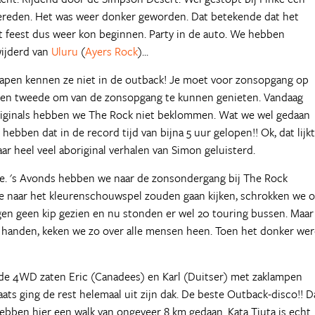
ereden. Het was weer donker geworden. Dat betekende dat het
t feest dus weer kon beginnen. Party in de auto. We hebben
wijderd van
Uluru
(
Ayers Rock
)...
slapen kennen ze niet in de outback! Je moet voor zonsopgang op
en ten tweede om van de zonsopgang te kunnen genieten. Vandaag
originals hebben we The Rock niet beklommen. Wat we wel gedaan
bben dat in de record tijd van bijna 5 uur gelopen!! Ok, dat lijkt
ar heel veel aboriginal verhalen van Simon geluisterd.
e. 's Avonds hebben we naar de zonsondergang bij The Rock
we naar het kleurenschouwspel zouden gaan kijken, schrokken we 
en geen kip gezien en nu stonden er wel 20 touring bussen. Maar 
e handen, keken we zo over alle mensen heen. Toen het donker we
 de 4WD zaten Eric (Canadees) en Karl (Duitser) met zaklampen
ts ging de rest helemaal uit zijn dak. De beste Outback-disco!! D
ebben hier een walk van ongeveer 8 km gedaan. Kata Tjuta is echt