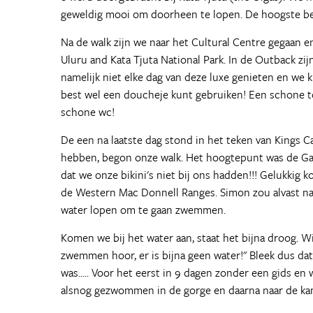
geweldig mooi om doorheen te lopen. De hoogste ber
Na de walk zijn we naar het Cultural Centre gegaan e
Uluru and Kata Tjuta National Park. In de Outback z
namelijk niet elke dag van deze luxe genieten en we 
best wel een doucheje kunt gebruiken! Een schone toi
schone wc!
De een na laatste dag stond in het teken van Kings C
hebben, begon onze walk. Het hoogtepunt was de Ga
dat we onze bikini's niet bij ons hadden!!! Gelukki
de Western Mac Donnell Ranges. Simon zou alvast na
water lopen om te gaan zwemmen.
Komen we bij het water aan, staat het bijna droog. W
zwemmen hoor, er is bijna geen water!" Bleek dus da
was..... Voor het eerst in 9 dagen zonder een gids en
alsnog gezwommen in de gorge en daarna naar de kam