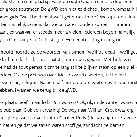
n als Marree (een plaatsje waar de oude Ghan treinrails doorheen
 een groot zoutmeer. De 4WD kon niet te dichtbij komen, omdat hij
e gids: "we'll be dead if we'll get stuck there." We zijn toen dus
ten namelijk serieus dat we bij water zouden komen... Ehmmm
aantjes waarvan er steeds meer afvielen. Iedereen begon namelijk
 en Cristian (een Duits stel) bleven echter stug door gaan.
ar hoofd hoorde ze de woorden van Simon: "we'll be dead if we'll ge
ppe lach en dacht dat haar laatste uur in was gegaan. Met hulp van
 had de fout gemaakt om te lang stil te blijven staan op een plek
der. Ok, de pret was over. Met pikzwarte voeten, Jettie met
 we terug gelopen. Na een half uur op blote voeten over zoutkors
hebben, kwamen we terug bij de 4WD.
 plaats heeft maar liefst 6 inwoners! Ok, ok, in de winter wonen 
 pub daar. Ook een ervaring! De weg naar William Creek was erg
urlijk zijn we ook gestopt in Coober Pedy (dit was op onze vierde
n het enige dat we zagen waren stoffige, zandachtige bergen.