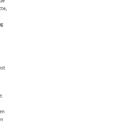
 de
tte,
.
ag
kst
t.
 en
en