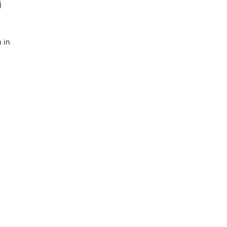
j
 in