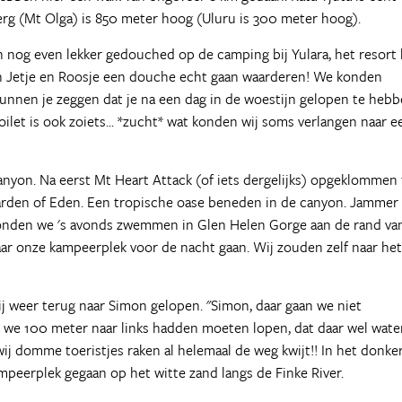
g (Mt Olga) is 850 meter hoog (Uluru is 300 meter hoog).
n nog even lekker gedouched op de camping bij Yulara, het resort 
ijn Jetje en Roosje een douche echt gaan waarderen! We konden
kunnen je zeggen dat je na een dag in de woestijn gelopen te hebb
let is ook zoiets... *zucht* wat konden wij soms verlangen naar e
anyon. Na eerst Mt Heart Attack (of iets dergelijks) opgeklommen 
rden of Eden. Een tropische oase beneden in de canyon. Jammer
g konden we 's avonds zwemmen in Glen Helen Gorge aan de rand va
ar onze kampeerplek voor de nacht gaan. Wij zouden zelf naar het
ij weer terug naar Simon gelopen. "Simon, daar gaan we niet
t we 100 meter naar links hadden moeten lopen, dat daar wel wate
 wij domme toeristjes raken al helemaal de weg kwijt!! In het donke
peerplek gegaan op het witte zand langs de Finke River.