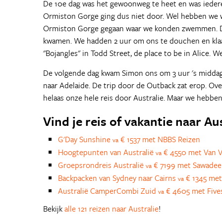
De 10e dag was het gewoonweg te heet en was iedere
Ormiston Gorge ging dus niet door. Wel hebben we 
Ormiston Gorge gegaan waar we konden zwemmen. Daar
kwamen. We hadden 2 uur om ons te douchen en klaa
"Bojangles" in Todd Street, de place to be in Alice. 
De volgende dag kwam Simon ons om 3 uur 's middags
naar Adelaide. De trip door de Outback zat erop. Ov
helaas onze hele reis door Australie. Maar we hebben
Vind je reis of vakantie naar Au
G'Day Sunshine
€ 1537 met NBBS Reizen
va
Hoogtepunten van Australië
€ 4550 met Van V
va
Groepsrondreis Australië
€ 7199 met Sawadee
va
Backpacken van Sydney naar Cairns
€ 1345 met
va
Australië CamperCombi Zuid
€ 4605 met Five
va
Bekijk
alle 121 reizen naar Australie
!