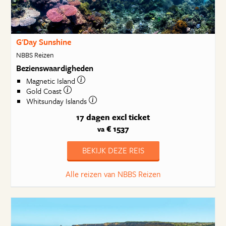
G'Day Sunshine
NBBS Reizen
Bezienswaardigheden
Magnetic Island
Gold Coast
Whitsunday Islands
17 dagen
excl ticket
€ 1537
va
BEKIJK DEZE REIS
Alle reizen van NBBS Reizen