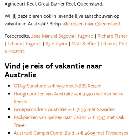
Agincourt Reef, Great Barrier Reef, Queensland.
Wil jij deze dieren ook in levende lijve aanschouwen op
vakantie in Australië? Bekijk
alle reizen naar Queensland
.
Fotocredits:
Jose Manuel Segovia
|
fugm10
|
Richard Fisher
|
Tchami
|
fugm10
|
Kyle Taylor
|
Matt Kieffer
|
Tchami
|
Phil
Kirkpatric
Vind je reis of vakantie naar
Australie
G'Day Sunshine
€ 1537 met NBBS Reizen
va
Hoogtepunten van Australië
€ 4550 met Van Verre
va
Reizen
Groepsrondreis Australië
€ 7199 met Sawadee
va
Backpacken van Sydney naar Cairns
€ 1345 met Oak
va
Travel
Australië CamperCombi Zuid
€ 4605 met Fivesenses
va