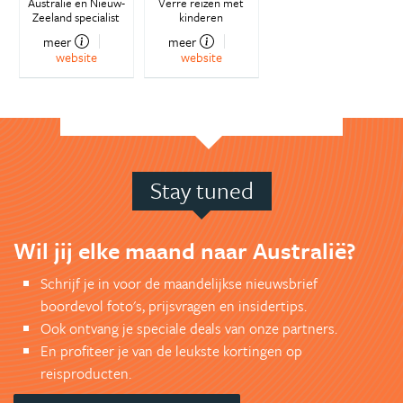
Australië en Nieuw-
Verre reizen met
Zeeland specialist
kinderen
meer
meer
website
website
Stay tuned
Wil jij elke maand naar Australië?
Schrijf je in voor de maandelijkse nieuwsbrief
boordevol foto's, prijsvragen en insidertips.
Ook ontvang je speciale deals van onze partners.
En profiteer je van de leukste kortingen op
reisproducten.