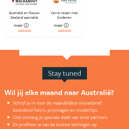
Australië en Nieuw-
Verre reizen met
Zeeland specialist
kinderen
meer
meer
website
website
Stay tuned
Wil jij elke maand naar Australië?
Schrijf je in voor de maandelijkse nieuwsbrief
boordevol foto's, prijsvragen en insidertips.
Ook ontvang je speciale deals van onze partners.
En profiteer je van de leukste kortingen op