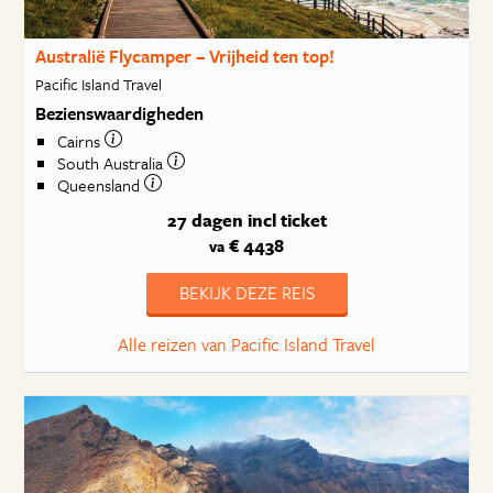
Australië Flycamper – Vrijheid ten top!
Pacific Island Travel
Bezienswaardigheden
Cairns
South Australia
Queensland
27 dagen
incl ticket
€ 4438
va
BEKIJK DEZE REIS
Alle reizen van Pacific Island Travel