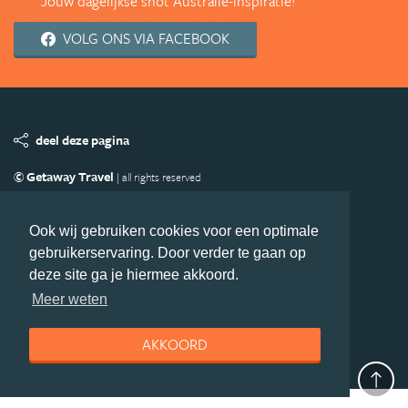
Jouw dagelijkse shot Australië-inspiratie!
VOLG ONS VIA FACEBOOK
deel deze pagina
© Getaway Travel
| all rights reserved
Adverteren
Handige Links
Algemene Voorwaarden
Copyright
Privacy statement
Disclaimer
Cookies
Ook wij gebruiken cookies voor een optimale
gebruikerservaring. Door verder te gaan op
Volg Australie.nl
deze site ga je hiermee akkoord.
Nieuwsbrief
Facebook
Meer weten
AKKOORD