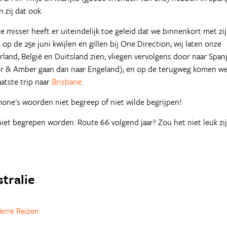
 zij dat ook.
misser heeft er uiteindelijk toe geleid dat we binnenkort met zi
p de 25e juni kwijlen en gillen bij One Direction; wij laten onze
and, België en Duitsland zien; vliegen vervolgens door naar Span
evor & Amber gaan dan naar Engeland); en op de terugweg komen w
atste trip naar
Brisbane
.
imone's woorden niet begreep of niet wilde begrijpen!
et begrepen worden. Route 66 volgend jaar? Zou het niet leuk zi
stralie
erre Reizen