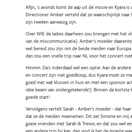
Afijn, 's avonds komt de aap uit de mouw en Kyara is 
Directioner Amber verteld dat ze waarschijnlijk naa
zijn tweëen aanwezig zijn.
Over WIE de ladies daarheen zou brengen met het vli
van de miscommunicatie). Amber's moeder daarentegen 
wel bereid zou zijn om de beide meiden naar Europa t
dan zou een snelle trip naar NL voor het concert niet
Hmmm. Da's inderdaad wel een optie. Aan de andere ka
en concert zijn niet goedkoop, dus Kyara moet ze maar
goed met wat klussen in huis en met een sponsor act
idee kwam van ondergetekende!). Binnen de kortste ke
goede start!
Vervolgens vertelt Sarah - Amber's moeder - dat haar
dat ze de meiden meenemen. Dit zet Simone en mij aa
goeie vrienden met Sarah & Trevor, en dat zou wel een g
een andere trip bij kan, dan vind ik het de moeite w