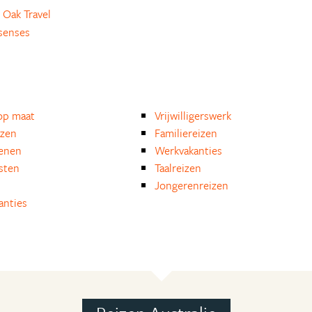
 Oak Travel
senses
op maat
Vrijwilligerswerk
izen
Familiereizen
enen
Werkvakanties
isten
Taalreizen
Jongerenreizen
anties