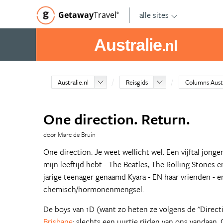
alle sites
Getaway
Travel
©
Australie
.nl
Australie.nl
Reisgids
Columns Aust
One direction. Return.
door Marc de Bruin
One direction. Je weet wellicht wel. Een vijftal jonge
mijn leeftijd hebt - The Beatles, The Rolling Stones 
jarige teenager genaamd Kyara - EN haar vrienden - e
chemisch/hormonenmengsel.
De boys van 1D (want zo heten ze volgens de "Directio
Brisbane
; slechts een uurtje rijden van ons vandaan. 