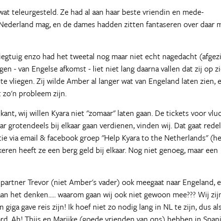
wat teleurgesteld. Ze had al aan haar beste vriendin en mede-
r Nederland mag, en de dames hadden zitten fantaseren over daar 
egtuig enzo had het tweetal nog maar niet echt nagedacht (afgez
- van Engelse afkomst - liet niet lang daarna vallen dat zij op z
e vliegen. Zij wilde Amber al langer wat van Engeland laten zien, 
 zo'n probleem zijn.
nt, wij willen Kyara niet "zomaar" laten gaan. De tickets voor vlu
 grotendeels bij elkaar gaan verdienen, vinden wij. Dat gaat redel
ie via email & facebook groep "Help Kyara to the Netherlands" (h
ren heeft ze een berg geld bij elkaar. Nog niet genoeg, maar een
 partner Trevor (niet Amber's vader) ook meegaat naar Engeland, 
n het denken..... waarom gaan wij ook niet gewoon mee??? Wij zij
iga gave reis zijn! Ik hoef niet zo nodig lang in NL te zijn, dus al
aard. Ah! Thijs en Marijke (goede vrienden van ons) hebben in Span