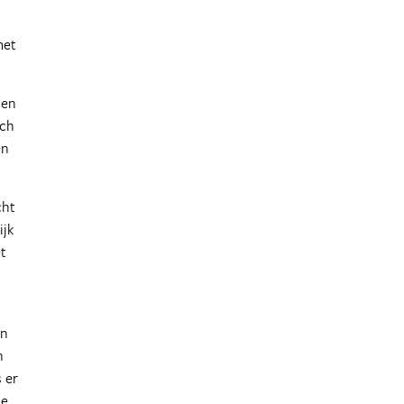
met
ien
ich
en
cht
ijk
et
en
n
s er
je