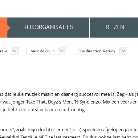
REISORGANISATIES
REIZEN
ralie
Marc de Bruin
One direction. Return.
ns dat leuke muziek maakt en daar erg succesvol mee is. Zeg - als j
en wat jonger Take That, Boyz 2 Men, 'N Sync enzo. Mix een veertien
n je hebt een ontvlambaar en luidruchtig
ners", zoals mijn dochter er eentje is) speelden afgelopen jaar in
Geweldig! Tenzij je NET te laat reageert. En dus ook te laat bent o