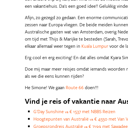
een vakantiehuis. Da's een goed idee!! Gelukkig vinden
Afijn, zo gezegd zo gedaan. Een enorme communicatie 
zessen naar Europa vliegen. De beide meiden kunnen o
Australische gasten wat van Amsterdam, overig Nederl
om tijd met Thijs & Marijke te besteden (Sarah, Tr
elkaar allemaal weer tegen in
Kuala Lumpur
voor de la
Erg cool en erg exciting! En dat alles omdat Kyara S
Doe mij maar meer reisjes omdat iemands woorden ni
als we die eens kunnen rijden?
He Simone! We gaan
Route 66
doen!!!
Vind je reis of vakantie naar Au
G'Day Sunshine
€ 1537 met NBBS Reizen
va
Hoogtepunten van Australië
€ 4550 met Van V
va
Groepsrondreis Australië
€ 7199 met Sawadee
va