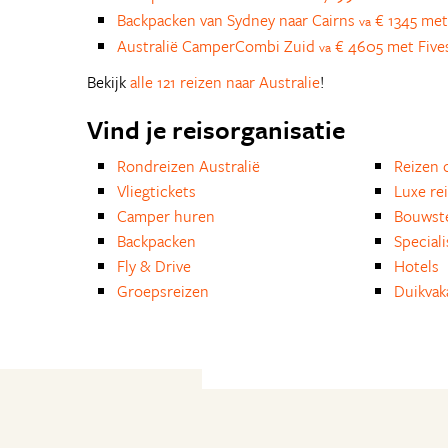
Backpacken van Sydney naar Cairns
€ 1345 met
va
Australië CamperCombi Zuid
€ 4605 met Five
va
Bekijk
alle 121 reizen naar Australie
!
Vind je reisorganisatie
Rondreizen Australië
Reizen 
Vliegtickets
Luxe re
Camper huren
Bouwst
Backpacken
Special
Fly & Drive
Hotels
Groepsreizen
Duikvak