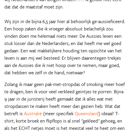
dat dat de maatstaf moet zijn.
Wij zijn in de bijna 6,5 jaar hier al behoorlijk ge-aussieficeerd.
Een hoop zaken die ik vroeger absoluut belachelijk zou
vinden doen me helemaal niets meer. De Aussies leven een
stuk losser dan de Nederlanders, en dat heeft me wel goed
gedaan. Een wat makkelijkere houding ten opzichte van het
leven is aan mij wel besteed. Er blijven daarentegen trekjes
aan de Aussies die ik niet hoop over te nemen; maar goed,
dat hebben we zelf in de hand, nietwaar?
Zolang ik maar geen pak-met-stropdas of smoking meer hoef
te dragen, ben ik voor veel verkleed geintjes te porren. Bijna
9 jaar in de juristerij heeft gemaakt dat ik alles wat met
stropdassen te maken heeft meer dan gezien heb. Wat dat
betreft is
Australië
(meer specifiek
Queensland
) ideaal! T-
shirt, korte broek en flipflops is al snel "gekleed" gehoeg, en
als het ECHT netjes moet is het meestal veel te heet om een