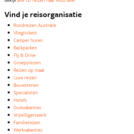
Bekijk
alle 121 reizen naar Australie
!
Vind je reisorganisatie
Rondreizen Australië
Vliegtickets
Camper huren
Backpacken
Fly & Drive
Groepsreizen
Reizen op maat
Luxe reizen
Bouwstenen
Specialisten
Hotels
Duikvakanties
Vrijwilligerswerk
Familiereizen
Werkvakanties