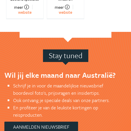
meer
meer
website
website
Stay tuned
Wil jij elke maand naar Australië?
Schrijf je in voor de maandelijkse nieuwsbrief
boordevol foto's, prijsvragen en insidertips.
Ook ontvang je speciale deals van onze partners.
En profiteer je van de leukste kortingen op
reisproducten.
AANMELDEN NIEUWSBRIEF