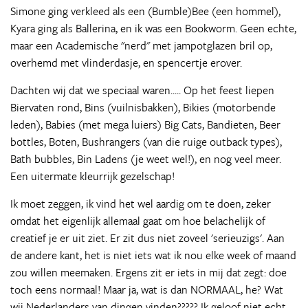
Simone ging verkleed als een (Bumble)Bee (een hommel),
Kyara ging als Ballerina, en ik was een Bookworm. Geen echte,
maar een Academische "nerd" met jampotglazen bril op,
overhemd met vlinderdasje, en spencertje erover.
Dachten wij dat we speciaal waren..... Op het feest liepen
Biervaten rond, Bins (vuilnisbakken), Bikies (motorbende
leden), Babies (met mega luiers) Big Cats, Bandieten, Beer
bottles, Boten, Bushrangers (van die ruige outback types),
Bath bubbles, Bin Ladens (je weet wel!), en nog veel meer.
Een uitermate kleurrijk gezelschap!
Ik moet zeggen, ik vind het wel aardig om te doen, zeker
omdat het eigenlijk allemaal gaat om hoe belachelijk of
creatief je er uit ziet. Er zit dus niet zoveel 'serieuzigs'. Aan
de andere kant, het is niet iets wat ik nou elke week of maand
zou willen meemaken. Ergens zit er iets in mij dat zegt: doe
toch eens normaal! Maar ja, wat is dan NORMAAL, he? Wat
wij Nederlanders van dingen vinden????? Ik geloof niet echt