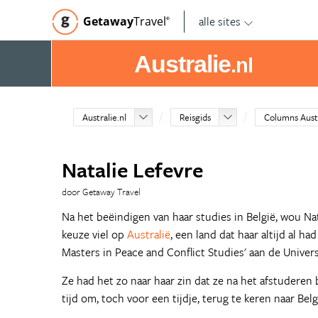
alle sites
Getaway
Travel
©
Australie
.nl
Australie.nl
Reisgids
Columns Aust
Natalie Lefevre
door Getaway Travel
Na het beëindigen van haar studies in België, wou Nat
keuze viel op
Australië
, een land dat haar altijd al 
Masters in Peace and Conflict Studies' aan de Univers
Ze had het zo naar haar zin dat ze na het afstuderen 
tijd om, toch voor een tijdje, terug te keren naar Belg