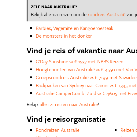
ZELF NAAR AUSTRALIE?
Bekijk alle 121 reizen om de
rondreis Australië
van j
Barbies, Vegemite en Kangoeroesteak
De monsters in het donker
Vind je reis of vakantie naar Au
G'Day Sunshine
€ 1537 met NBBS Reizen
va
Hoogtepunten van Australië
€ 4550 met Van V
va
Groepsrondreis Australië
€ 7199 met Sawadee
va
Backpacken van Sydney naar Cairns
€ 1345 met
va
Australië CamperCombi Zuid
€ 4605 met Five
va
Bekijk
alle 121 reizen naar Australie
!
Vind je reisorganisatie
Rondreizen Australië
Reizen 