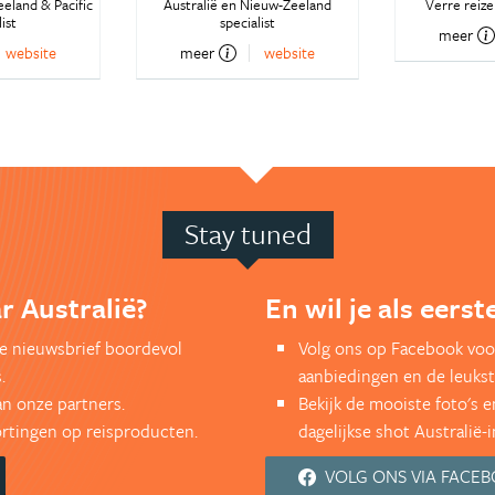
eeland & Pacific
Australië en Nieuw-Zeeland
Verre reiz
ist
specialist
meer
website
meer
website
Stay tuned
r Australië?
En wil je als eers
kse nieuwsbrief boordevol
Volg ons op Facebook voor
.
aanbiedingen en de leukst
an onze partners.
Bekijk de mooiste foto's 
kortingen op reisproducten.
dagelijkse shot Australië-i
VOLG ONS VIA FACE