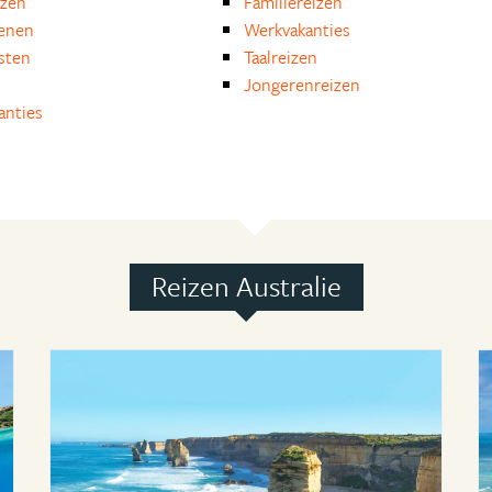
izen
Familiereizen
enen
Werkvakanties
isten
Taalreizen
Jongerenreizen
anties
Reizen Australie