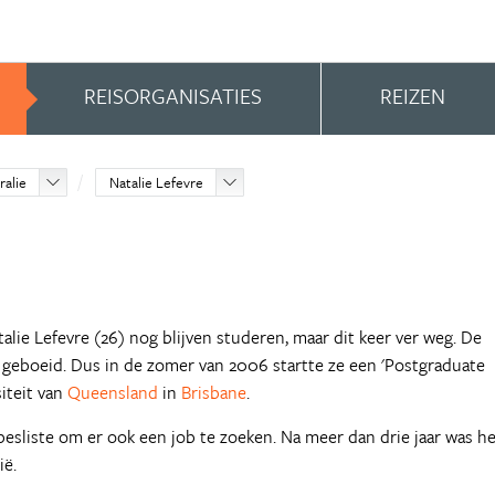
REISORGANISATIES
REIZEN
ralie
Natalie Lefevre
alie Lefevre (26) nog blijven studeren, maar dit keer ver weg. De
had geboeid. Dus in de zomer van 2006 startte ze een 'Postgraduate
iteit van
Queensland
in
Brisbane
.
besliste om er ook een job te zoeken. Na meer dan drie jaar was h
ië.