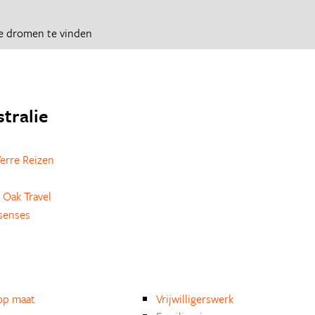
e dromen te vinden
stralie
erre Reizen
 Oak Travel
senses
op maat
Vrijwilligerswerk