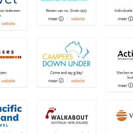
oor iedereen
Reizen van nu. Sinds 1927.
Individuele
k.
meer
website
meer
website
izen
Come and say g'day!
Werken en
bui
website
meer
website
meer