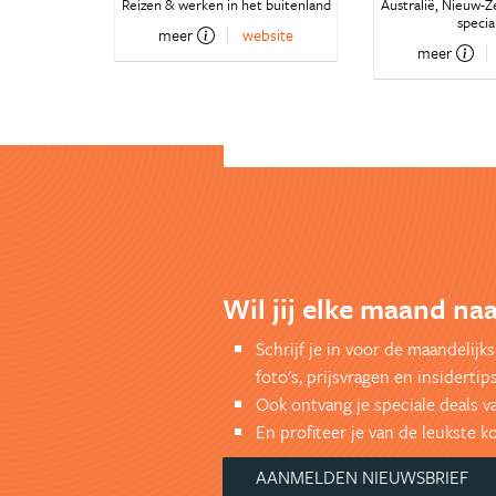
Reizen & werken in het buitenland
Australië, Nieuw-Z
special
meer
website
meer
Wil jij elke maand naa
Schrijf je in voor de maandelij
foto's, prijsvragen en insidertips
Ook ontvang je speciale deals v
En profiteer je van de leukste 
AANMELDEN NIEUWSBRIEF