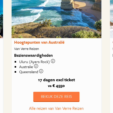
Hoogtepunten van Australië
Van Verre Reizen
Bezienswaardigheden
Uluru (Ayers Rock)
Australie
Queensland
17 dagen
excl ticket
€ 4550
va
BEKIJK DEZE REIS
Alle reizen van Van Verre Reizen