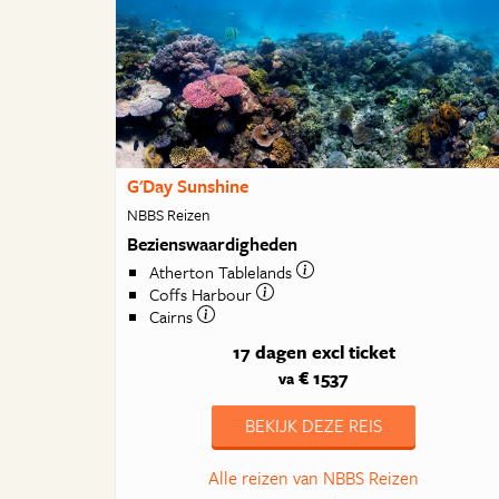
G'Day Sunshine
NBBS Reizen
Bezienswaardigheden
Atherton Tablelands
Coffs Harbour
Cairns
17 dagen
excl ticket
€ 1537
va
BEKIJK DEZE REIS
Alle reizen van NBBS Reizen