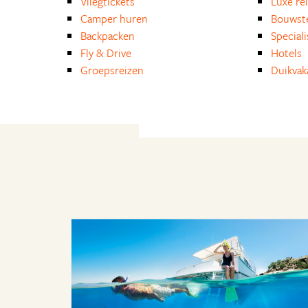
Vliegtickets
Luxe re
Camper huren
Bouwst
Backpacken
Special
Fly & Drive
Hotels
Groepsreizen
Duikvak