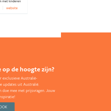
en met kinderen
website
te op de hoogte zijn?
 exclusieve Australië-
e updates uit Australië.
en doe mee met prijsvragen. Jouw
nspiratie!
BOOK