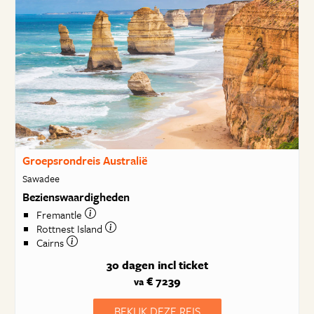
Groepsrondreis Australië
Sawadee
Bezienswaardigheden
Fremantle
Rottnest Island
Cairns
30 dagen
incl ticket
€ 7239
va
BEKIJK DEZE REIS