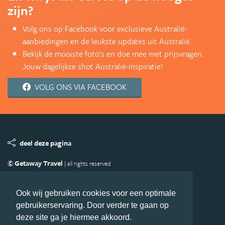
zijn?
Volg ons op Facebook voor exclusieve Australië-
aanbiedingen en de leukste updates uit Australië.
Bekijk de mooiste foto's en doe mee met prijsvragen.
Jouw dagelijkse shot Australië-inspiratie!
VOLG ONS VIA FACEBOOK
deel deze pagina
© Getaway Travel
| all rights reserved
Adverteren
Handige Links
Algemene Voorwaarden
Copyright
Privacy statement
Disclaimer
Cookies
Ook wij gebruiken cookies voor een optimale
gebruikerservaring. Door verder te gaan op
Volg Australie.nl
deze site ga je hiermee akkoord.
Nieuwsbrief
Facebook