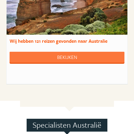
Wij hebben
121 reizen
gevonden naar Australie
BEKIJKEN
Specialisten Australië