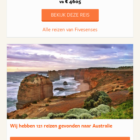
€ 4605
va
BEKIJK DEZE REIS
Alle reizen van Fivesenses
Wij hebben
121 reizen
gevonden naar Australie