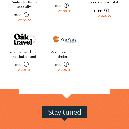
Zeeland & Pacific
Zeeland specialist
meer
specialist
meer
website
meer
website
website
Reizen & werken in
Verre reizen met
het buitenland
kinderen
meer
meer
website
website
Stay tuned