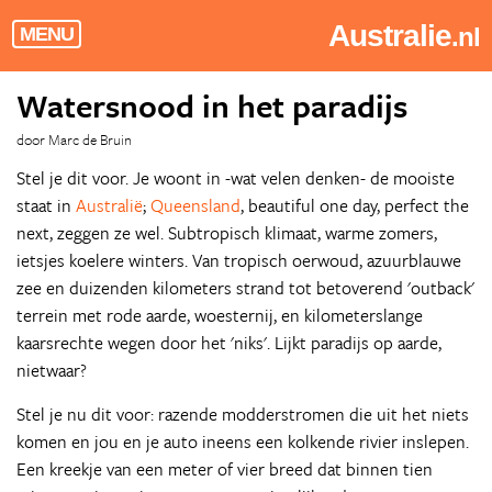
Australie
.nl
MENU
Watersnood in het paradijs
door Marc de Bruin
Stel je dit voor. Je woont in -wat velen denken- de mooiste
staat in
Australië
;
Queensland
, beautiful one day, perfect the
next, zeggen ze wel. Subtropisch klimaat, warme zomers,
ietsjes koelere winters. Van tropisch oerwoud, azuurblauwe
zee en duizenden kilometers strand tot betoverend 'outback'
terrein met rode aarde, woesternij, en kilometerslange
kaarsrechte wegen door het 'niks'. Lijkt paradijs op aarde,
nietwaar?
Stel je nu dit voor: razende modderstromen die uit het niets
komen en jou en je auto ineens een kolkende rivier inslepen.
Een kreekje van een meter of vier breed dat binnen tien