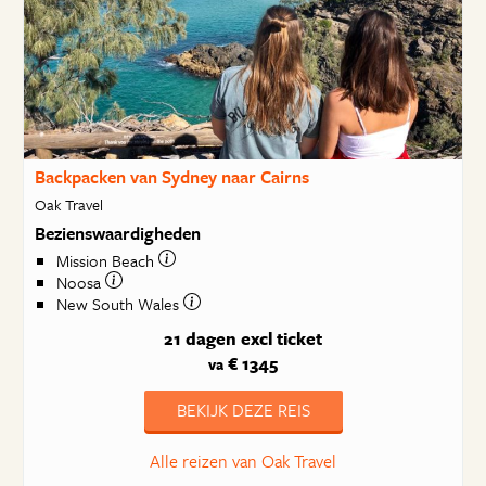
Backpacken van Sydney naar Cairns
Oak Travel
Bezienswaardigheden
Mission Beach
Noosa
New South Wales
21 dagen
excl ticket
€ 1345
va
BEKIJK DEZE REIS
Alle reizen van Oak Travel