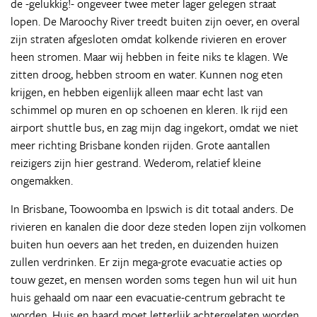
de -gelukkig!- ongeveer twee meter lager gelegen straat
lopen. De Maroochy River treedt buiten zijn oever, en overal
zijn straten afgesloten omdat kolkende rivieren en erover
heen stromen. Maar wij hebben in feite niks te klagen. We
zitten droog, hebben stroom en water. Kunnen nog eten
krijgen, en hebben eigenlijk alleen maar echt last van
schimmel op muren en op schoenen en kleren. Ik rijd een
airport shuttle bus, en zag mijn dag ingekort, omdat we niet
meer richting Brisbane konden rijden. Grote aantallen
reizigers zijn hier gestrand. Wederom, relatief kleine
ongemakken.
In Brisbane, Toowoomba en Ipswich is dit totaal anders. De
rivieren en kanalen die door deze steden lopen zijn volkomen
buiten hun oevers aan het treden, en duizenden huizen
zullen verdrinken. Er zijn mega-grote evacuatie acties op
touw gezet, en mensen worden soms tegen hun wil uit hun
huis gehaald om naar een evacuatie-centrum gebracht te
worden. Huis en haard moet letterlijk achtergelaten worden