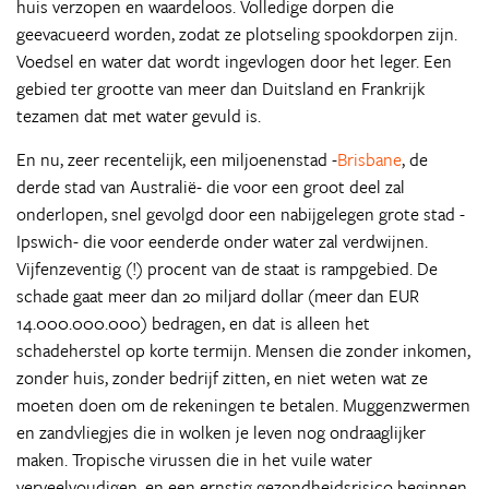
huis verzopen en waardeloos. Volledige dorpen die
geevacueerd worden, zodat ze plotseling spookdorpen zijn.
Voedsel en water dat wordt ingevlogen door het leger. Een
gebied ter grootte van meer dan Duitsland en Frankrijk
tezamen dat met water gevuld is.
En nu, zeer recentelijk, een miljoenenstad -
Brisbane
, de
derde stad van Australië- die voor een groot deel zal
onderlopen, snel gevolgd door een nabijgelegen grote stad -
Ipswich- die voor eenderde onder water zal verdwijnen.
Vijfenzeventig (!) procent van de staat is rampgebied. De
schade gaat meer dan 20 miljard dollar (meer dan EUR
14.000.000.000) bedragen, en dat is alleen het
schadeherstel op korte termijn. Mensen die zonder inkomen,
zonder huis, zonder bedrijf zitten, en niet weten wat ze
moeten doen om de rekeningen te betalen. Muggenzwermen
en zandvliegjes die in wolken je leven nog ondraaglijker
maken. Tropische virussen die in het vuile water
verveelvoudigen, en een ernstig gezondheidsrisico beginnen