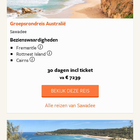
Groepsrondreis Australië
Sawadee
Bezienswaardigheden
Fremantle
Rottnest Island
Cairns
30 dagen
incl ticket
€ 7239
va
BEKIJK DEZE REIS
Alle reizen van Sawadee