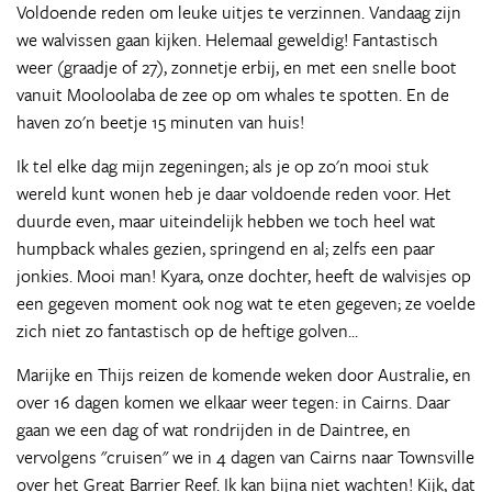
Voldoende reden om leuke uitjes te verzinnen. Vandaag zijn
we walvissen gaan kijken. Helemaal geweldig! Fantastisch
weer (graadje of 27), zonnetje erbij, en met een snelle boot
vanuit Mooloolaba de zee op om whales te spotten. En de
haven zo'n beetje 15 minuten van huis!
Ik tel elke dag mijn zegeningen; als je op zo'n mooi stuk
wereld kunt wonen heb je daar voldoende reden voor. Het
duurde even, maar uiteindelijk hebben we toch heel wat
humpback whales gezien, springend en al; zelfs een paar
jonkies. Mooi man! Kyara, onze dochter, heeft de walvisjes op
een gegeven moment ook nog wat te eten gegeven; ze voelde
zich niet zo fantastisch op de heftige golven...
Marijke en Thijs reizen de komende weken door Australie, en
over 16 dagen komen we elkaar weer tegen: in Cairns. Daar
gaan we een dag of wat rondrijden in de Daintree, en
vervolgens "cruisen" we in 4 dagen van Cairns naar Townsville
over het Great Barrier Reef. Ik kan bijna niet wachten! Kijk, dat