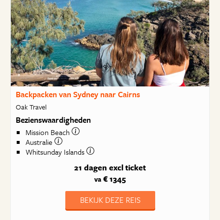
Backpacken van Sydney naar Cairns
Oak Travel
Bezienswaardigheden
Mission Beach
Australie
Whitsunday Islands
21 dagen
excl ticket
€ 1345
va
BEKIJK DEZE REIS