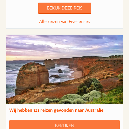
BEKIJK DEZE REIS
Alle reizen van Fivesenses
Wij hebben
121 reizen
gevonden naar Australie
BEKIJKEN