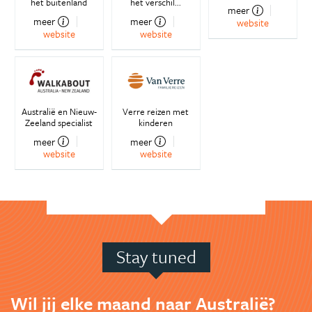
het buitenland
het verschil...
meer
meer
meer
website
website
website
Australië en Nieuw-
Verre reizen met
Zeeland specialist
kinderen
meer
meer
website
website
Stay tuned
Wil jij elke maand naar Australië?