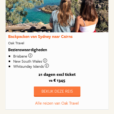
Backpacken van Sydney naar Cairns
Oak Travel
Bezienswaardigheden
Brisbane
New South Wales
Whitsunday Islands
21 dagen
excl ticket
€ 1345
va
BEKIJK DEZE REIS
Alle reizen van Oak Travel