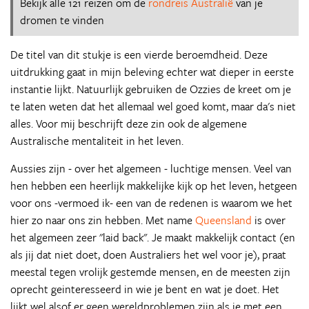
Bekijk alle 121 reizen om de
rondreis Australië
van je
dromen te vinden
De titel van dit stukje is een vierde beroemdheid. Deze
uitdrukking gaat in mijn beleving echter wat dieper in eerste
instantie lijkt. Natuurlijk gebruiken de Ozzies de kreet om je
te laten weten dat het allemaal wel goed komt, maar da's niet
alles. Voor mij beschrijft deze zin ook de algemene
Australische mentaliteit in het leven.
Aussies zijn - over het algemeen - luchtige mensen. Veel van
hen hebben een heerlijk makkelijke kijk op het leven, hetgeen
voor ons -vermoed ik- een van de redenen is waarom we het
hier zo naar ons zin hebben. Met name
Queensland
is over
het algemeen zeer "laid back". Je maakt makkelijk contact (en
als jij dat niet doet, doen Australiers het wel voor je), praat
meestal tegen vrolijk gestemde mensen, en de meesten zijn
oprecht geinteresseerd in wie je bent en wat je doet. Het
lijkt wel alsof er geen wereldproblemen zijn als je met een