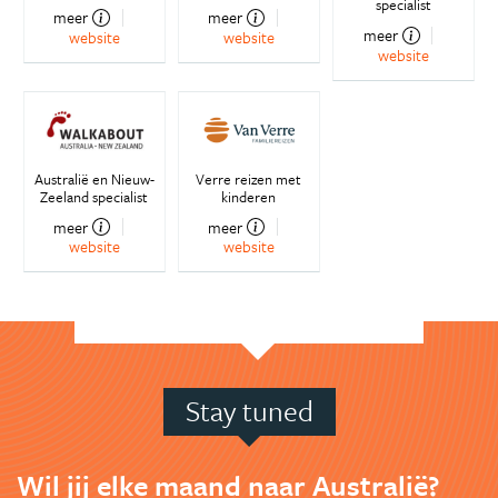
specialist
meer
meer
meer
website
website
website
Australië en Nieuw-
Verre reizen met
Zeeland specialist
kinderen
meer
meer
website
website
Stay tuned
Wil jij elke maand naar Australië?