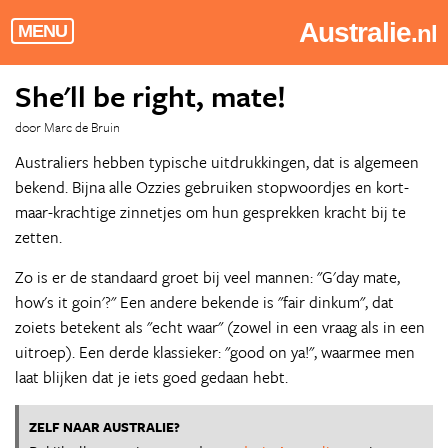
Australie
.nl
MENU
She'll be right, mate!
door Marc de Bruin
Australiers hebben typische uitdrukkingen, dat is algemeen
bekend. Bijna alle Ozzies gebruiken stopwoordjes en kort-
maar-krachtige zinnetjes om hun gesprekken kracht bij te
zetten.
Zo is er de standaard groet bij veel mannen: "G'day mate,
how's it goin'?" Een andere bekende is "fair dinkum", dat
zoiets betekent als "echt waar" (zowel in een vraag als in een
uitroep). Een derde klassieker: "good on ya!", waarmee men
laat blijken dat je iets goed gedaan hebt.
ZELF NAAR AUSTRALIE?