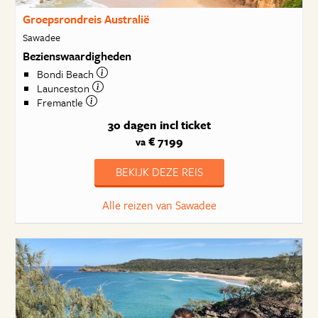
Groepsrondreis Australië
Sawadee
Bezienswaardigheden
Bondi Beach
Launceston
Fremantle
30 dagen
incl ticket
€ 7199
va
BEKIJK DEZE REIS
Alle reizen van Sawadee