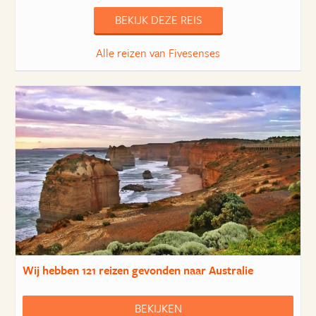
BEKIJK DEZE REIS
Alle reizen van Fivesenses
Wij hebben
121 reizen
gevonden naar Australie
BEKIJKEN