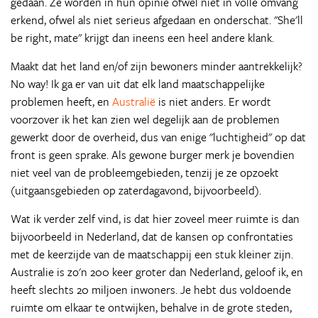
gedaan. Ze worden in hun opinie ofwel niet in volle omvang
erkend, ofwel als niet serieus afgedaan en onderschat. "She'll
be right, mate" krijgt dan ineens een heel andere klank.
Maakt dat het land en/of zijn bewoners minder aantrekkelijk?
No way! Ik ga er van uit dat elk land maatschappelijke
problemen heeft, en
Australië
is niet anders. Er wordt
voorzover ik het kan zien wel degelijk aan de problemen
gewerkt door de overheid, dus van enige "luchtigheid" op dat
front is geen sprake. Als gewone burger merk je bovendien
niet veel van de probleemgebieden, tenzij je ze opzoekt
(uitgaansgebieden op zaterdagavond, bijvoorbeeld).
Wat ik verder zelf vind, is dat hier zoveel meer ruimte is dan
bijvoorbeeld in Nederland, dat de kansen op confrontaties
met de keerzijde van de maatschappij een stuk kleiner zijn.
Australie is zo'n 200 keer groter dan Nederland, geloof ik, en
heeft slechts 20 miljoen inwoners. Je hebt dus voldoende
ruimte om elkaar te ontwijken, behalve in de grote steden,