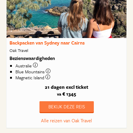
Backpacken van Sydney naar Cairns
Oak Travel
Bezienswaardigheden
Australie
Blue Mountains
Magnetic Island
21 dagen
excl ticket
€ 1345
va
BEKIJK DEZE REIS
Alle reizen van Oak Travel