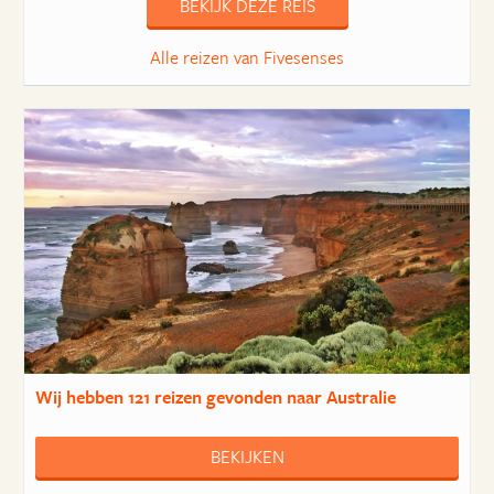
BEKIJK DEZE REIS
Alle reizen van Fivesenses
Wij hebben
121 reizen
gevonden naar Australie
BEKIJKEN