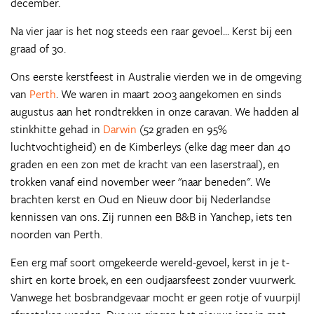
december.
Na vier jaar is het nog steeds een raar gevoel... Kerst bij een
graad of 30.
Ons eerste kerstfeest in Australie vierden we in de omgeving
van
Perth
. We waren in maart 2003 aangekomen en sinds
augustus aan het rondtrekken in onze caravan. We hadden al
stinkhitte gehad in
Darwin
(52 graden en 95%
luchtvochtigheid) en de Kimberleys (elke dag meer dan 40
graden en een zon met de kracht van een laserstraal), en
trokken vanaf eind november weer "naar beneden". We
brachten kerst en Oud en Nieuw door bij Nederlandse
kennissen van ons. Zij runnen een B&B in Yanchep, iets ten
noorden van Perth.
Een erg maf soort omgekeerde wereld-gevoel, kerst in je t-
shirt en korte broek, en een oudjaarsfeest zonder vuurwerk.
Vanwege het bosbrandgevaar mocht er geen rotje of vuurpijl