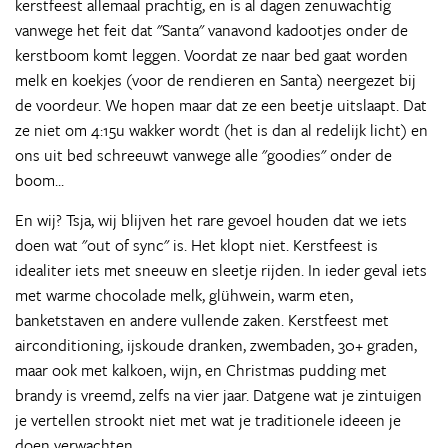
kerstfeest allemaal prachtig, en is al dagen zenuwachtig
vanwege het feit dat "Santa" vanavond kadootjes onder de
kerstboom komt leggen. Voordat ze naar bed gaat worden
melk en koekjes (voor de rendieren en Santa) neergezet bij
de voordeur. We hopen maar dat ze een beetje uitslaapt. Dat
ze niet om 4:15u wakker wordt (het is dan al redelijk licht) en
ons uit bed schreeuwt vanwege alle "goodies" onder de
boom...
En wij? Tsja, wij blijven het rare gevoel houden dat we iets
doen wat "out of sync" is. Het klopt niet. Kerstfeest is
idealiter iets met sneeuw en sleetje rijden. In ieder geval iets
met warme chocolade melk, glühwein, warm eten,
banketstaven en andere vullende zaken. Kerstfeest met
airconditioning, ijskoude dranken, zwembaden, 30+ graden,
maar ook met kalkoen, wijn, en Christmas pudding met
brandy is vreemd, zelfs na vier jaar. Datgene wat je zintuigen
je vertellen strookt niet met wat je traditionele ideeen je
doen verwachten.