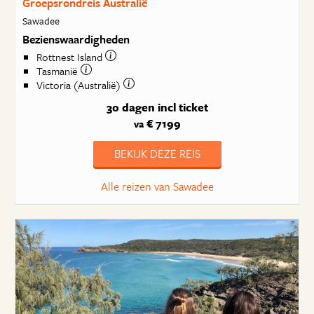
Groepsrondreis Australië
Sawadee
Bezienswaardigheden
Rottnest Island
Tasmanië
Victoria (Australië)
30 dagen
incl ticket
€ 7199
va
BEKIJK DEZE REIS
Alle reizen van Sawadee