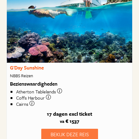
G'Day Sunshine
NBBS Reizen
Bezienswaardigheden
Atherton Tablelands
Coffs Harbour
Cairns
17 dagen
excl ticket
€ 1537
va
BEKIJK DEZE REIS