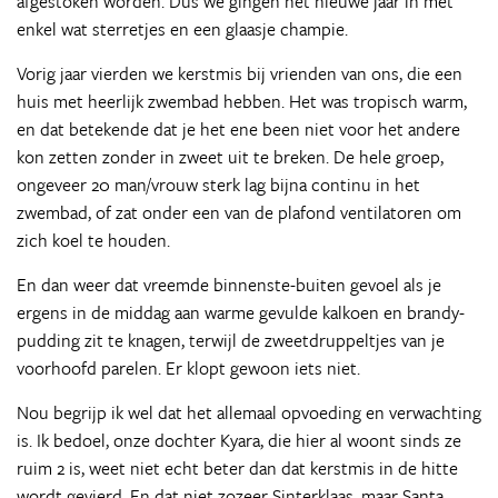
afgestoken worden. Dus we gingen het nieuwe jaar in met
enkel wat sterretjes en een glaasje champie.
Vorig jaar vierden we kerstmis bij vrienden van ons, die een
huis met heerlijk zwembad hebben. Het was tropisch warm,
en dat betekende dat je het ene been niet voor het andere
kon zetten zonder in zweet uit te breken. De hele groep,
ongeveer 20 man/vrouw sterk lag bijna continu in het
zwembad, of zat onder een van de plafond ventilatoren om
zich koel te houden.
En dan weer dat vreemde binnenste-buiten gevoel als je
ergens in de middag aan warme gevulde kalkoen en brandy-
pudding zit te knagen, terwijl de zweetdruppeltjes van je
voorhoofd parelen. Er klopt gewoon iets niet.
Nou begrijp ik wel dat het allemaal opvoeding en verwachting
is. Ik bedoel, onze dochter Kyara, die hier al woont sinds ze
ruim 2 is, weet niet echt beter dan dat kerstmis in de hitte
wordt gevierd. En dat niet zozeer Sinterklaas, maar Santa