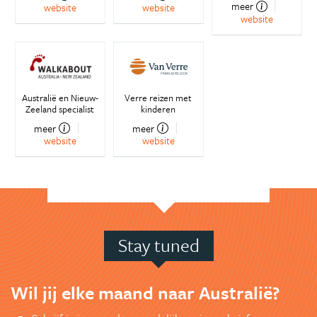
meer
website
website
website
Australië en Nieuw-
Verre reizen met
Zeeland specialist
kinderen
meer
meer
website
website
Stay tuned
Wil jij elke maand naar Australië?