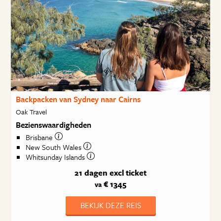
Backpacken van Sydney naar Cairns
Oak Travel
Bezienswaardigheden
Brisbane
New South Wales
Whitsunday Islands
21 dagen
excl ticket
€ 1345
va
BEKIJK DEZE REIS