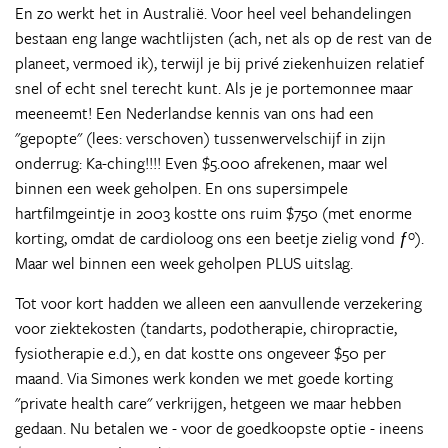
En zo werkt het in Australië. Voor heel veel behandelingen
bestaan eng lange wachtlijsten (ach, net als op de rest van de
planeet, vermoed ik), terwijl je bij privé ziekenhuizen relatief
snel of echt snel terecht kunt. Als je je portemonnee maar
meeneemt! Een Nederlandse kennis van ons had een
"gepopte" (lees: verschoven) tussenwervelschijf in zijn
onderrug: Ka-ching!!!! Even $5.000 afrekenen, maar wel
binnen een week geholpen. En ons supersimpele
hartfilmgeintje in 2003 kostte ons ruim $750 (met enorme
korting, omdat de cardioloog ons een beetje zielig vond ƒº).
Maar wel binnen een week geholpen PLUS uitslag.
Tot voor kort hadden we alleen een aanvullende verzekering
voor ziektekosten (tandarts, podotherapie, chiropractie,
fysiotherapie e.d.), en dat kostte ons ongeveer $50 per
maand. Via Simones werk konden we met goede korting
"private health care" verkrijgen, hetgeen we maar hebben
gedaan. Nu betalen we - voor de goedkoopste optie - ineens