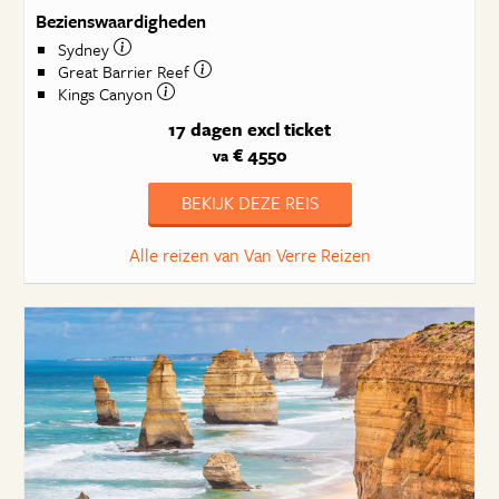
Bezienswaardigheden
Sydney
Great Barrier Reef
Kings Canyon
17 dagen
excl ticket
€ 4550
va
BEKIJK DEZE REIS
Alle reizen van Van Verre Reizen