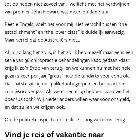
tot op heden niet zoveel van... wellicht met het verdwijnen
van premier John Howard wat meer, op den duur.
Beetje Engels, voelt het voor mij. Het verschil tussen "the
establishment" en "the lower class" is duidelijk aanwezig.
Maar vertel dat de Australiërs niet...
Afijn, zo lang het zo is, is het zo. Ik heb mezelf maar eens een
serie van 36 chiropractie behandelingen kado gedaan -daar
krijg ik zo'n $700 van terug-, en we kunnen nu met het hele
gezin 2 keer per jaar "gratis" naar de tandarts voor controle.
Dat laatste zit bij ons pakket inbegrepen, en bespaart ons
zo'n $600 per jaar! Als we er recht op hebben, gaan we het
doen! Ja toch? Wij Nederlanders willen waar voor ons geld,
en dat zullen we krijgen ook.
Op de politieke aspecten kom ik t.z.t. nog wel eens terug...
Vind je reis of vakantie naar