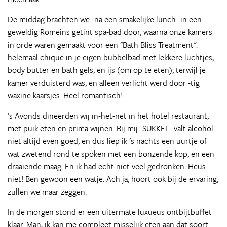
De middag brachten we -na een smakelijke lunch- in een
geweldig Romeins getint spa-bad door, waarna onze kamers
in orde waren gemaakt voor een "Bath Bliss Treatment":
helemaal chique in je eigen bubbelbad met lekkere luchtjes,
body butter en bath gels, en ijs (om op te eten), terwijl je
kamer verduisterd was, en alleen verlicht werd door -tig
waxine kaarsjes. Heel romantisch!
's Avonds dineerden wij in-het-net in het hotel restaurant,
met puik eten en prima wijnen. Bij mij -SUKKEL- valt alcohol
niet altijd even goed, en dus liep ik 's nachts een uurtje of
wat zwetend rond te spoken met een bonzende kop, en een
draaiende maag. En ik had echt niet veel gedronken. Heus
niet! Ben gewoon een watje. Ach ja, hoort ook bij de ervaring,
zullen we maar zeggen.
In de morgen stond er een uitermate luxueus ontbijtbuffet
klaar. Man, ik kan me compleet misselijk eten aan dat soort