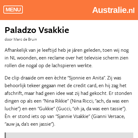
Australie
.nl
MENU
Paladzo Vsakkie
door Marc de Bruin
Afhankelijk van je leeftijd heb je járen geleden, toen wij nog
in NL woonden, een reclame over het televisie scherm zien
rollen die nogal op de lachspieren werkte.
De clip draaide om een èchte "Sjonnie en Anita". Zij was
behoorlijk tekeer gegaan met de credit card, en hij zag het
afschrift, maar had geen idee wat zij had gekocht. Er stonden
dingen op als een "Nina Rikkie" (Nina Ricci; "ach, da was een
luchie") en een "Gukkie" (Gucci; "oh ja, da was een tassie").
Èn: er stond iets op van "Sjannie Vsakkie" (Gianni Versace;
"auw ja, da's een jassie").