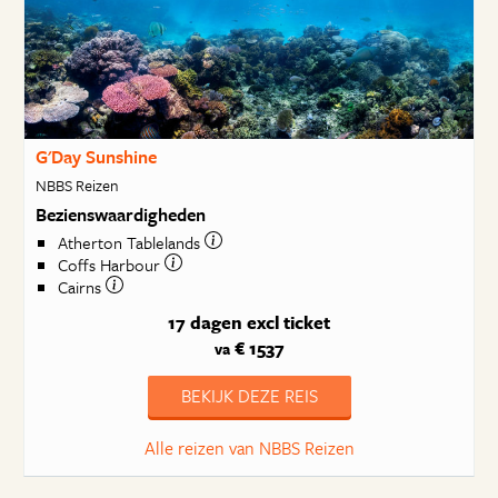
G'Day Sunshine
NBBS Reizen
Bezienswaardigheden
Atherton Tablelands
Coffs Harbour
Cairns
17 dagen
excl ticket
€ 1537
va
BEKIJK DEZE REIS
Alle reizen van NBBS Reizen