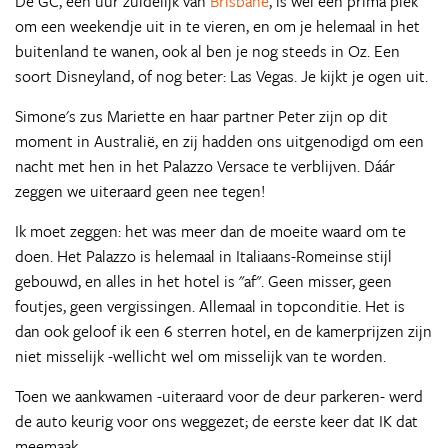
De GC, een uur zuidelijk van
Brisbane
, is wel een prima plek
om een weekendje uit in te vieren, en om je helemaal in het
buitenland te wanen, ook al ben je nog steeds in Oz. Een
soort Disneyland, of nog beter: Las Vegas. Je kijkt je ogen uit.
Simone's zus Mariette en haar partner Peter zijn op dit
moment in Australië, en zij hadden ons uitgenodigd om een
nacht met hen in het Palazzo Versace te verblijven. Dáár
zeggen we uiteraard geen nee tegen!
Ik moet zeggen: het was meer dan de moeite waard om te
doen. Het Palazzo is helemaal in Italiaans-Romeinse stijl
gebouwd, en alles in het hotel is "af". Geen misser, geen
foutjes, geen vergissingen. Allemaal in topconditie. Het is
dan ook geloof ik een 6 sterren hotel, en de kamerprijzen zijn
niet misselijk -wellicht wel om misselijk van te worden.
Toen we aankwamen -uiteraard voor de deur parkeren- werd
de auto keurig voor ons weggezet; de eerste keer dat IK dat
meemaak.......