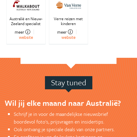
Australië en Nieuw-
Verre reizen met
Zeeland specialist
kinderen
meer
meer
website
website
Stay tuned
Wil jij elke maand naar Australië?
Schrijf je in voor de maandelijkse nieuwsbrief
boordevol foto's, prijsvragen en insidertips.
Ook ontvang je speciale deals van onze partners.
En profiteer je van de leukste kortingen op