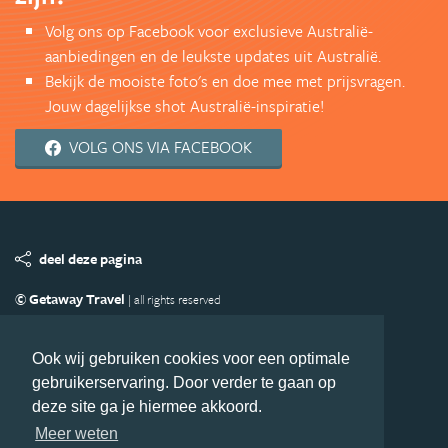
Volg ons op Facebook voor exclusieve Australië-
aanbiedingen en de leukste updates uit Australië.
Bekijk de mooiste foto's en doe mee met prijsvragen.
Jouw dagelijkse shot Australië-inspiratie!
VOLG ONS VIA FACEBOOK
deel deze pagina
© Getaway Travel
| all rights reserved
Adverteren
Handige Links
Algemene Voorwaarden
Copyright
Privacy statement
Disclaimer
Cookies
Ook wij gebruiken cookies voor een optimale
gebruikerservaring. Door verder te gaan op
Volg Australie.nl
deze site ga je hiermee akkoord.
Nieuwsbrief
Facebook
Meer weten