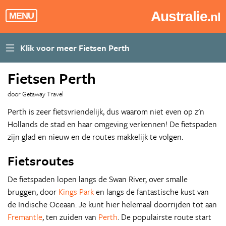
Australie
.nl
MENU
Fietsen Perth
door Getaway Travel
Perth is zeer fietsvriendelijk, dus waarom niet even op z'n
Hollands de stad en haar omgeving verkennen! De fietspaden
zijn glad en nieuw en de routes makkelijk te volgen.
Fietsroutes
De fietspaden lopen langs de Swan River, over smalle
bruggen, door
Kings Park
en langs de fantastische kust van
de Indische Oceaan. Je kunt hier helemaal doorrijden tot aan
Fremantle
, ten zuiden van
Perth
. De populairste route start