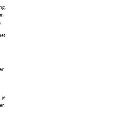
ng.
an
.
het
er
 je
er.