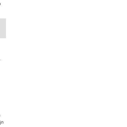
n
.
n
jn