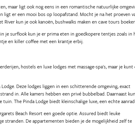
ten, maar ligt ook nog eens in een romantische natuurlijke omgevi
n en ligt er een mooi bos op loopafstand. Mocht je na het proeven v
aret River kun je ook kanoën, bushwalks maken en cave tours boeken
 in je surflook kun je er prima eten in goedkopere tentjes zoals in 
je en killer coffee met een krantje erbij.
rderijen, hostels en luxe lodges met massage-spa's, maar je kunt 
da Lodge. Deze lodges liggen in een schitterende omgeving, exact
 strand in. Alle kamers hebben een privé bubbelbad. Daarnaast kun
e tuin. The Pinda Lodge biedt kleinschalige luxe, een echte aanrad
Margarets Beach Resort een goede optie. Assured biedt leuke
e stranden. De appartementen bieden je de mogelijkheid zelf te