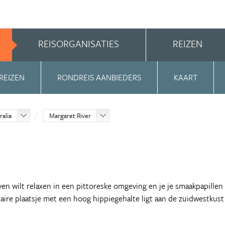
REISORGANISATIES
REIZEN
REIZEN
RONDREIS AANBIEDERS
KAART
alia
Margaret River
ven wilt relaxen in een pittoreske omgeving en je je smaakpapillen
laire plaatsje met een hoog hippiegehalte ligt aan de zuidwestkust