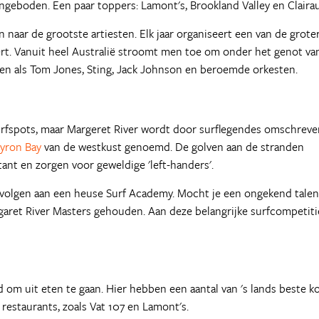
geboden. Een paar toppers: Lamont's, Brookland Valley en Clairau
n naar de grootste artiesten. Elk jaar organiseert een van de grote
t. Vanuit heel Australië stroomt men toe om onder het genot va
erren als Tom Jones, Sting, Jack Johnson en beroemde orkesten.
surfspots, maar Margeret River wordt door surflegendes omschreve
yron Bay
van de westkust genoemd. De golven aan de stranden
tant en zorgen voor geweldige 'left-handers'.
n volgen aan een heuse Surf Academy. Mocht je een ongekend talen
rgaret River Masters gehouden. Aan deze belangrijke surfcompetiti
d om uit eten te gaan. Hier hebben een aantal van 's lands beste k
 restaurants, zoals Vat 107 en Lamont's.