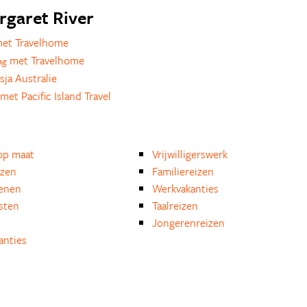
argaret River
et Travelhome
met Travelhome
ag
sja Australie
met Pacific Island Travel
op maat
Vrijwilligerswerk
izen
Familiereizen
enen
Werkvakanties
isten
Taalreizen
Jongerenreizen
anties