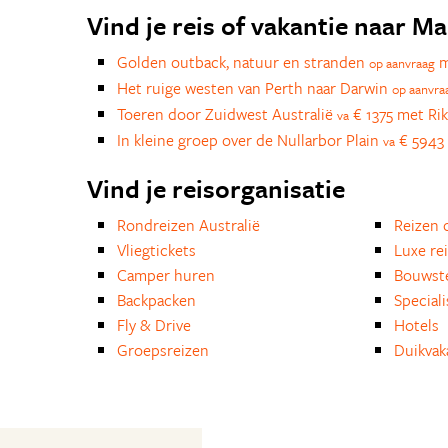
Vind je reis of vakantie naar M
Golden outback, natuur en stranden
m
op aanvraag
Het ruige westen van Perth naar Darwin
op aanvra
Toeren door Zuidwest Australië
€ 1375 met Rik
va
In kleine groep over de Nullarbor Plain
€ 5943 
va
Vind je reisorganisatie
Rondreizen Australië
Reizen 
Vliegtickets
Luxe re
Camper huren
Bouwst
Backpacken
Special
Fly & Drive
Hotels
Groepsreizen
Duikvak