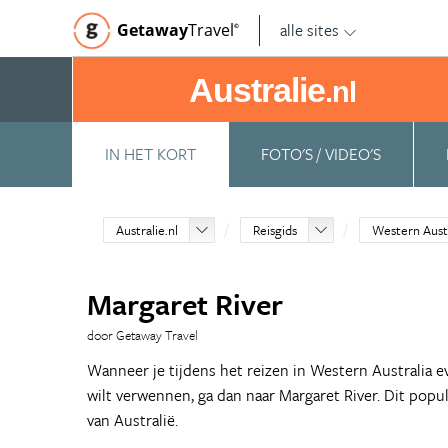
alle sites
Getaway
Travel
©
Australie
.nl
IN HET KORT
FOTO'S / VIDEO'S
Australie.nl
Reisgids
Western Austr
Margaret River
door Getaway Travel
Wanneer je tijdens het reizen in Western Australia e
wilt verwennen, ga dan naar Margaret River. Dit popu
van Australië.