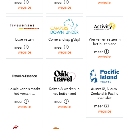
meer
meer
website
website
website
Luxe reizen
Come and say g'day!
Werken en reizen in
het buitenland
meer
meer
meer
website
website
website
Lokale kennis maakt
Reizen & werken in
Australië, Nieuw-
het verschil...
het buitenland
Zeeland & Pacific
specialist
meer
meer
meer
website
website
website