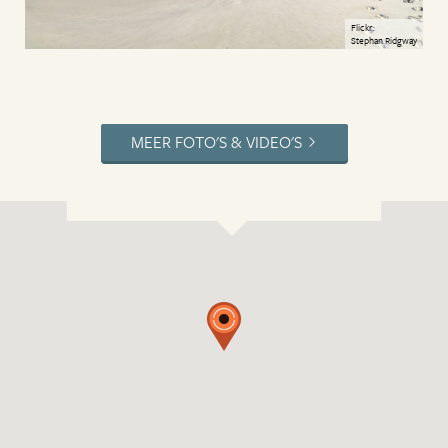
Flickr:
Stephan Ridgway
MEER FOTO'S & VIDEO'S