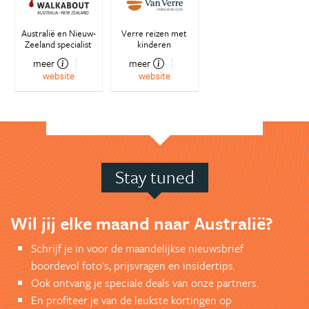
Australië en Nieuw-
Verre reizen met
Zeeland specialist
kinderen
meer
meer
website
website
Stay tuned
Wil jij elke maand naar Australië?
Schrijf je in voor de maandelijkse nieuwsbrief
boordevol foto's, prijsvragen en insidertips.
Ook ontvang je speciale deals van onze partners.
En profiteer je van de leukste kortingen op