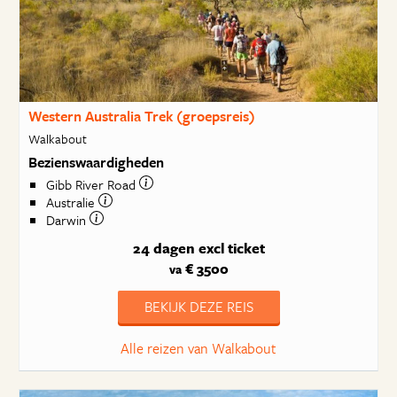
Western Australia Trek (groepsreis)
Walkabout
Bezienswaardigheden
Gibb River Road
Australie
Darwin
24 dagen
excl ticket
€ 3500
va
BEKIJK DEZE REIS
Alle reizen van Walkabout