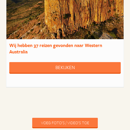
Wij hebben
37 reizen
gevonden naar Western
Australia
BEKIJKEN
VOEG FOTO'S / VIDEO'S TOE