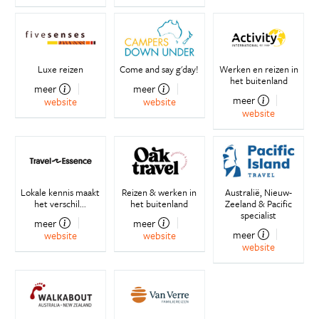
Luxe reizen
Come and say g'day!
Werken en reizen in
het buitenland
meer
meer
meer
website
website
website
Lokale kennis maakt
Reizen & werken in
Australië, Nieuw-
het verschil...
het buitenland
Zeeland & Pacific
specialist
meer
meer
meer
website
website
website