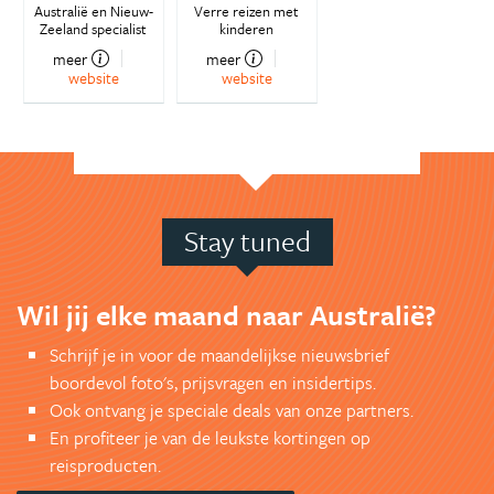
Australië en Nieuw-
Verre reizen met
Zeeland specialist
kinderen
meer
meer
website
website
Stay tuned
Wil jij elke maand naar Australië?
Schrijf je in voor de maandelijkse nieuwsbrief
boordevol foto's, prijsvragen en insidertips.
Ook ontvang je speciale deals van onze partners.
En profiteer je van de leukste kortingen op
reisproducten.