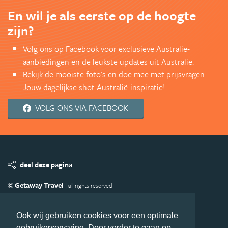
En wil je als eerste op de hoogte
zijn?
Volg ons op Facebook voor exclusieve Australië-
aanbiedingen en de leukste updates uit Australië.
Bekijk de mooiste foto's en doe mee met prijsvragen.
Jouw dagelijkse shot Australië-inspiratie!
VOLG ONS VIA FACEBOOK
deel deze pagina
© Getaway Travel
| all rights reserved
Adverteren
Handige Links
Algemene Voorwaarden
Copyright
Privacy statement
Disclaimer
Cookies
Ook wij gebruiken cookies voor een optimale
gebruikerservaring. Door verder te gaan op