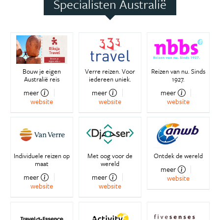
Specialisten Australië
Bouw je eigen
Verre reizen. Voor
Reizen van nu. Sinds
Australië reis
iedereen uniek.
1927.
meer
meer
meer
website
website
website
Individuele reizen op
Met oog voor de
Ontdek de wereld
maat
wereld
meer
meer
meer
website
website
website