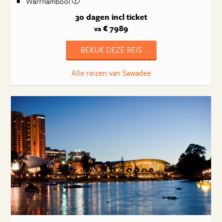
Warrnambool
30 dagen
incl ticket
€ 7989
va
BEKIJK DEZE REIS
Alle reizen van Sawadee