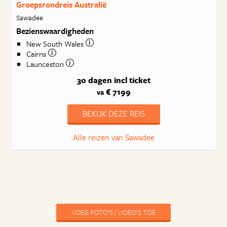
Groepsrondreis Australië
Sawadee
Bezienswaardigheden
New South Wales
Cairns
Launceston
30 dagen
incl ticket
€ 7199
va
BEKIJK DEZE REIS
Alle reizen van Sawadee
VOEG FOTO'S / VIDEO'S TOE