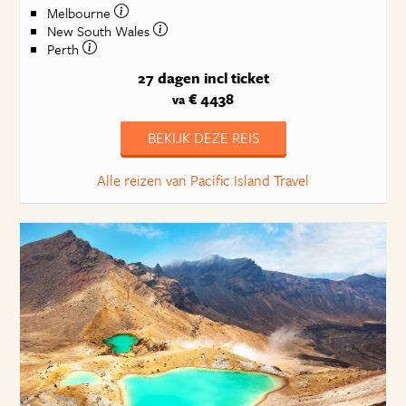
Melbourne
New South Wales
Perth
27 dagen
incl ticket
€ 4438
va
BEKIJK DEZE REIS
Alle reizen van Pacific Island Travel