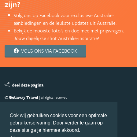
zijn?
Volg ons op Facebook voor exclusieve Australië-
aanbiedingen en de leukste updates uit Australië.
Bekijk de mooiste foto's en doe mee met prijsvragen.
Jouw dagelijkse shot Australië-inspiratie!
VOLG ONS VIA FACEBOOK
deel deze pagina
© Getaway Travel
| all rights reserved
Adverteren
Handige Links
Algemene Voorwaarden
Copyright
Privacy statement
Disclaimer
Cookies
Ook wij gebruiken cookies voor een optimale
gebruikerservaring. Door verder te gaan op
Volg Australie.nl
deze site ga je hiermee akkoord.
Nieuwsbrief
Facebook