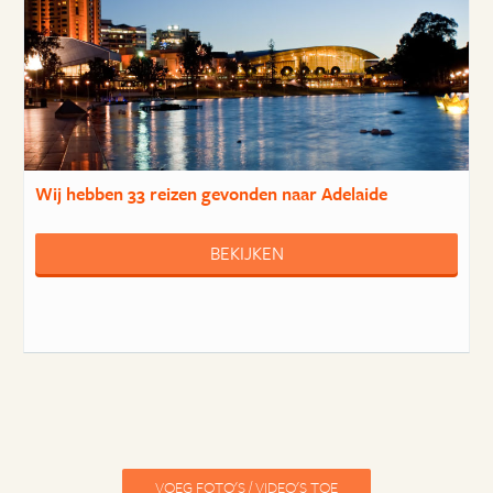
Wij hebben
33 reizen
gevonden naar Adelaide
BEKIJKEN
VOEG FOTO'S / VIDEO'S TOE