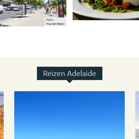
Flickr:
Hourann Bosci
Reizen Adelaide