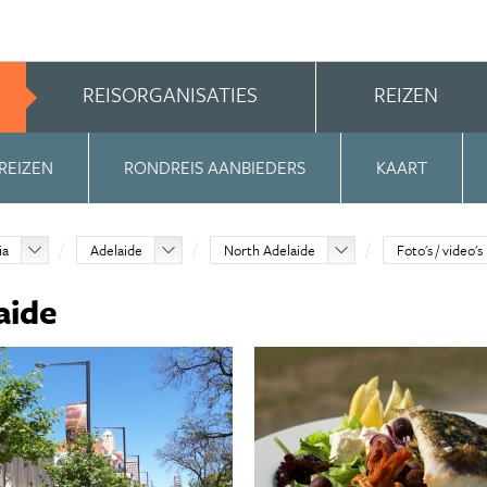
REISORGANISATIES
REIZEN
REIZEN
RONDREIS AANBIEDERS
KAART
ia
Adelaide
North Adelaide
Foto's / video's
aide