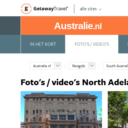
alle sites
Getaway
Travel
©
Australie
.nl
IN HET KORT
FOTO'S / VIDEO'S
Australie.nl
Reisgids
South Austral
Foto's / video's North Adel