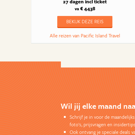
27 dagen
incl ticket
€ 4438
va
BEKIJK DEZE REIS
Alle reizen van Pacific Island Travel
Wil jij elke maand naa
Schrijf je in voor de maandelij
foto's, prijsvragen en insidertips
Ook ontvang je speciale deals v