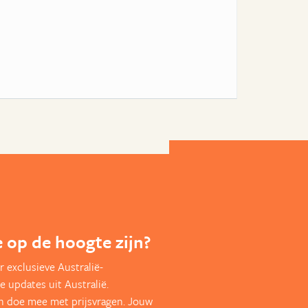
te op de hoogte zijn?
 exclusieve Australië-
e updates uit Australië.
en doe mee met prijsvragen. Jouw