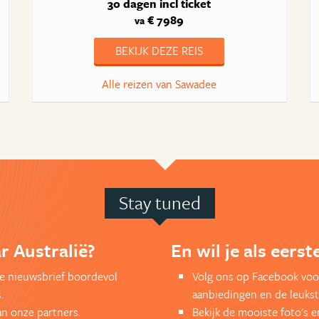
30 dagen
incl ticket
€ 7989
va
BEKIJK DEZE REIS
Alle reizen van Sawadee
Stay tuned
r Australië?
En wil je als eers
kse nieuwsbrief boordevol
Volg ons op Facebook voor
.
aanbiedingen en de leukst
an onze partners.
Bekijk de mooiste foto's 