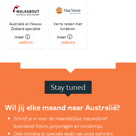
Australië en Nieuw-
Verre reizen met
Zeeland specialist
kinderen
meer
meer
website
website
Stay tuned
Wil jij elke maand naar Australië?
Schrijf je in voor de maandelijkse nieuwsbrief
boordevol foto's, prijsvragen en insidertips.
Ook ontvang je speciale deals van onze partners.