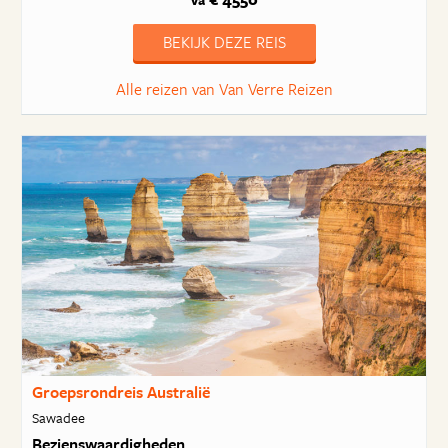
va
BEKIJK DEZE REIS
Alle reizen van Van Verre Reizen
Groepsrondreis Australië
Sawadee
Bezienswaardigheden