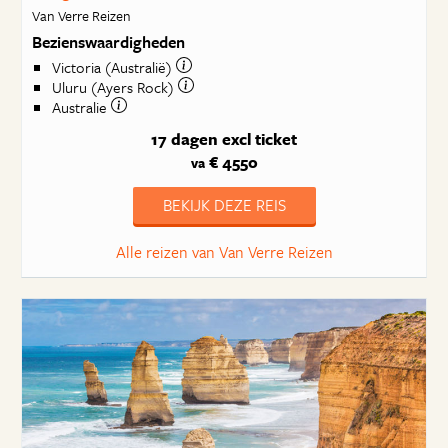
Van Verre Reizen
Bezienswaardigheden
Victoria (Australië)
Uluru (Ayers Rock)
Australie
17 dagen
excl ticket
€ 4550
va
BEKIJK DEZE REIS
Alle reizen van Van Verre Reizen