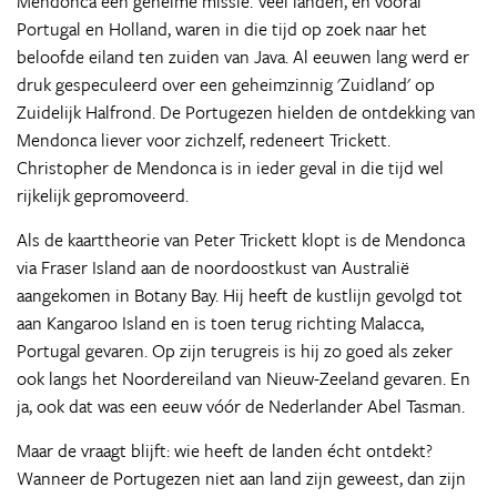
Mendonca een geheime missie. Veel landen, en vooral
Portugal en Holland, waren in die tijd op zoek naar het
beloofde eiland ten zuiden van Java. Al eeuwen lang werd er
druk gespeculeerd over een geheimzinnig 'Zuidland' op
Zuidelijk Halfrond. De Portugezen hielden de ontdekking van
Mendonca liever voor zichzelf, redeneert Trickett.
Christopher de Mendonca is in ieder geval in die tijd wel
rijkelijk gepromoveerd.
Als de kaarttheorie van Peter Trickett klopt is de Mendonca
via Fraser Island aan de noordoostkust van Australië
aangekomen in Botany Bay. Hij heeft de kustlijn gevolgd tot
aan Kangaroo Island en is toen terug richting Malacca,
Portugal gevaren. Op zijn terugreis is hij zo goed als zeker
ook langs het Noordereiland van Nieuw-Zeeland gevaren. En
ja, ook dat was een eeuw vóór de Nederlander Abel Tasman.
Maar de vraagt blijft: wie heeft de landen écht ontdekt?
Wanneer de Portugezen niet aan land zijn geweest, dan zijn