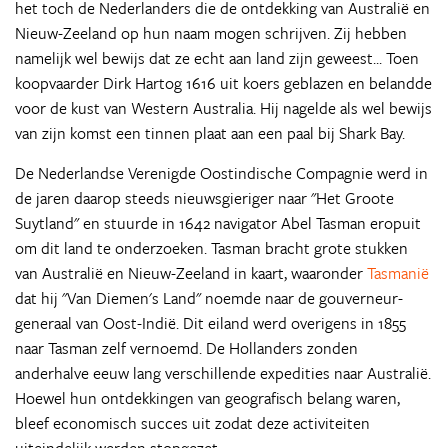
het toch de Nederlanders die de ontdekking van Australië en
Nieuw-Zeeland op hun naam mogen schrijven. Zij hebben
namelijk wel bewijs dat ze echt aan land zijn geweest... Toen
koopvaarder Dirk Hartog 1616 uit koers geblazen en belandde
voor de kust van Western Australia. Hij nagelde als wel bewijs
van zijn komst een tinnen plaat aan een paal bij Shark Bay.
De Nederlandse Verenigde Oostindische Compagnie werd in
de jaren daarop steeds nieuwsgieriger naar "Het Groote
Suytland" en stuurde in 1642 navigator Abel Tasman eropuit
om dit land te onderzoeken. Tasman bracht grote stukken
van Australië en Nieuw-Zeeland in kaart, waaronder
Tasmanië
dat hij "Van Diemen's Land" noemde naar de gouverneur-
generaal van Oost-Indië. Dit eiland werd overigens in 1855
naar Tasman zelf vernoemd. De Hollanders zonden
anderhalve eeuw lang verschillende expedities naar Australië.
Hoewel hun ontdekkingen van geografisch belang waren,
bleef economisch succes uit zodat deze activiteiten