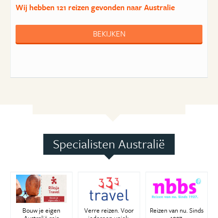
Wij hebben
121 reizen
gevonden naar Australie
BEKIJKEN
Specialisten Australië
Bouw je eigen
Verre reizen. Voor
Reizen van nu. Sinds
Australië reis
iedereen uniek.
1927.