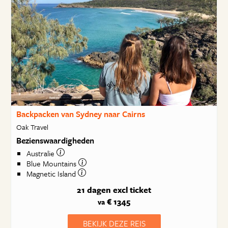
Backpacken van Sydney naar Cairns
Oak Travel
Bezienswaardigheden
Australie
Blue Mountains
Magnetic Island
21 dagen
excl ticket
€ 1345
va
BEKIJK DEZE REIS