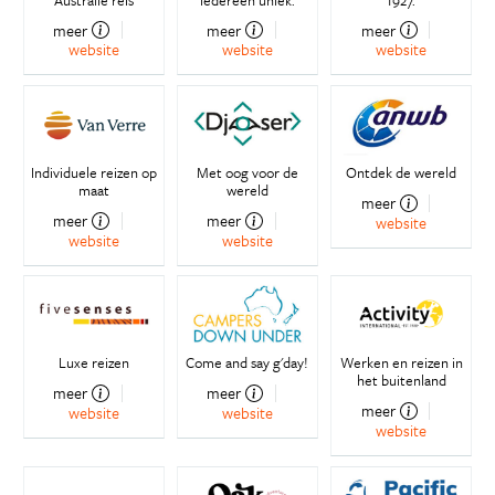
meer
meer
meer
website
website
website
Individuele reizen op
Met oog voor de
Ontdek de wereld
maat
wereld
meer
meer
meer
website
website
website
Luxe reizen
Come and say g'day!
Werken en reizen in
het buitenland
meer
meer
meer
website
website
website