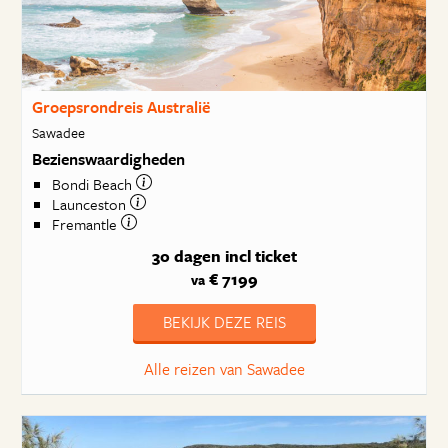
Groepsrondreis Australië
Sawadee
Bezienswaardigheden
Bondi Beach
Launceston
Fremantle
30 dagen
incl ticket
€ 7199
va
BEKIJK DEZE REIS
Alle reizen van Sawadee