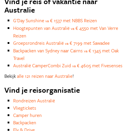
Vind je reis of vakantie naar
Australie
G'Day Sunshine
€ 1537 met NBBS Reizen
va
Hoogtepunten van Australië
€ 4550 met Van Verre
va
Reizen
Groepsrondreis Australië
€ 7199 met Sawadee
va
Backpacken van Sydney naar Cairns
€ 1345 met Oak
va
Travel
Australië CamperCombi Zuid
€ 4605 met Fivesenses
va
Bekijk
alle 121 reizen naar Australie
!
Vind je reisorganisatie
Rondreizen Australië
Vliegtickets
Camper huren
Backpacken
Fly & Drive