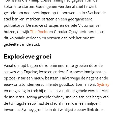
Townsend die Phillip toestemming had gegeven om de
kolonie te starten. Gevangenen werden al snel te werk
gesteld om nederzettingen op te bouwen en in 1822 had de
stad banken, markten, straten en een georganiseerd
politiekorps. De nauwe straatjes en de vele Victoriaanse
huizen, de wijk
The Rocks
en Circular Quay herinneren aan
dit koloniale verleden en vormen dan ook het oudste
gedeelte van de stad.
Explosieve groei
Vanaf die tijd begon de kolonie enorm te groeien door de
aanwas van Engelse, Ierse en andere Europese immigranten
op zoek naar een nieuw bestaan. Halverwege de negentiende
eeuw ontstonden verschillende goudkoortsen en was
Sydney
en omgeving in trek bij mensen vanuit de gehele wereld. Met
de industrialisering groeide Sydney snel en aan het begin van
de twintigste eeuw had de stad al meer dan één miljoen
inwoners. Sydney groeide in de twintigste eeuw flink door.