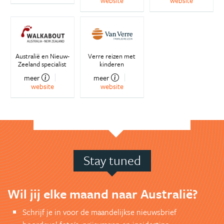
website
website
Australië en Nieuw-
Verre reizen met
Zeeland specialist
kinderen
meer
meer
website
website
Stay tuned
Wil jij elke maand naar Australië?
Schrijf je in voor de maandelijkse nieuwsbrief