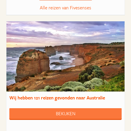
Alle reizen van Fivesenses
Wij hebben
121 reizen
gevonden naar Australie
BEKIJKEN