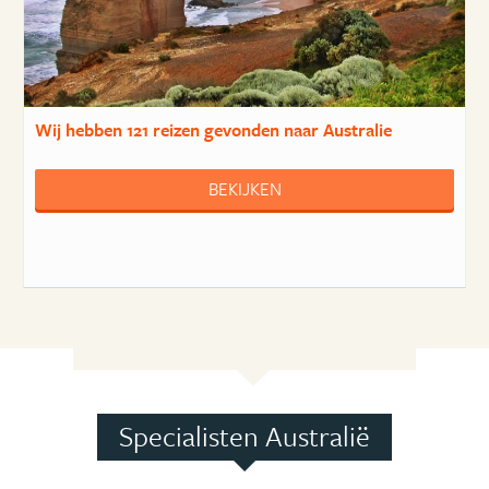
Wij hebben
121 reizen
gevonden naar Australie
BEKIJKEN
Specialisten Australië