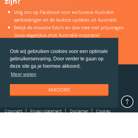
zijn?
Volg ons op Facebook voor exclusieve Australië-
aanbiedingen en de leukste updates uit Australië.
Bekijk de mooiste foto's en doe mee met prijsvragen.
Jouw dagelijkse shot Australië-inspiratie!
VOLG ONS VIA FACEBOOK
Ook wij gebruiken cookies voor een optimale
gebruikerservaring. Door verder te gaan op
deze site ga je hiermee akkoord.
Meer weten
deel deze pagina
AKKOORD
© Getaway Travel
| all rights reserved
Adverteren
Handige Links
Algemene Voorwaarden
Copyright
Privacy statement
Disclaimer
Cookies
Volg Australie.nl
Nieuwsbrief
Facebook