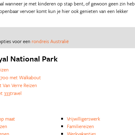
deaal wanneer je met kinderen op stap bent, of gewoon geen zin heb
 openbaar vervoer komt kun je hier ook genieten van een lekker
 opties voor een
rondreis Australië
yal National Park
izen
5700 met Walkabout
 Van Verre Reizen
 333travel
op maat
Vrijwilligerswerk
izen
Familiereizen
enen
Werkvakanties