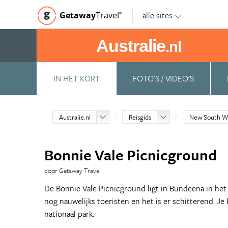
alle sites
Getaway
Travel
©
Australie
.nl
IN HET KORT
FOTO'S / VIDEO'S
Australie.nl
Reisgids
New South W
Bonnie Vale Picnicground
door Getaway Travel
De Bonnie Vale Picnicground ligt in Bundeena in he
nog nauwelijks toeristen en het is er schitterend. Je
nationaal park.