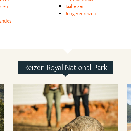
isten
Taalreizen
Jongerenreizen
anties
Reizen Royal National Park