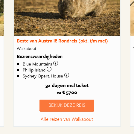
Beste van Australië Rondreis (okt. t/m mei)
Walkabout
Bezienswaardigheden
Blue Mountains
Phillip Island
Sydney Opera House
32 dagen
incl ticket
€ 5700
va
BEKIJK DEZE REIS
Alle reizen van Walkabout