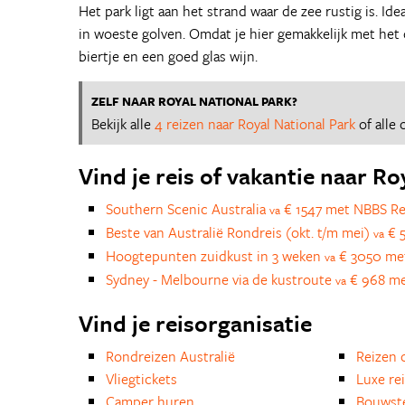
Het park ligt aan het strand waar de zee rustig is. I
in woeste golven. Omdat je hier gemakkelijk met het
biertje en een goed glas wijn.
ZELF NAAR ROYAL NATIONAL PARK?
Bekijk alle
4 reizen naar Royal National Park
of alle
Vind je reis of vakantie naar Ro
Southern Scenic Australia
€ 1547 met NBBS Re
va
Beste van Australië Rondreis (okt. t/m mei)
€ 
va
Hoogtepunten zuidkust in 3 weken
€ 3050 met
va
Sydney - Melbourne via de kustroute
€ 968 met
va
Vind je reisorganisatie
Rondreizen Australië
Reizen 
Vliegtickets
Luxe re
Camper huren
Bouwst