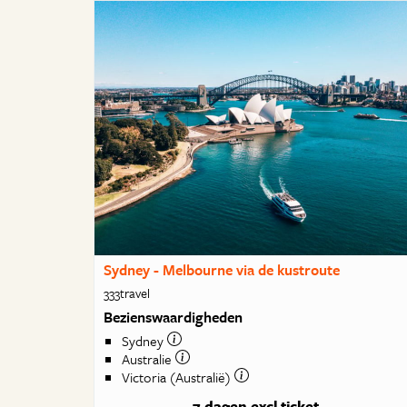
Sydney - Melbourne via de kustroute
333travel
Bezienswaardigheden
Sydney
Australie
Victoria (Australië)
7 dagen
excl ticket