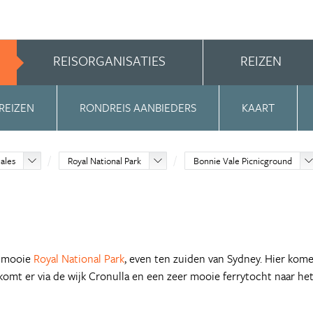
REISORGANISATIES
REIZEN
REIZEN
RONDREIS AANBIEDERS
KAART
ales
Royal National Park
Bonnie Vale Picnicground
t mooie
Royal National Park
, even ten zuiden van Sydney. Hier kom
 komt er via de wijk Cronulla en een zeer mooie ferrytocht naar he