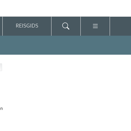
REISGIDS
en
t