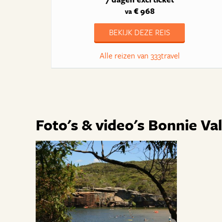
€ 968
va
BEKIJK DEZE REIS
Alle reizen van 333travel
Foto's & video's Bonnie Va