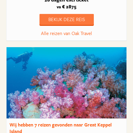
€ 2875
va
BEKIJK DEZE REIS
Alle reizen van Oak Travel
Wij hebben
7 reizen
gevonden naar Great Keppel
Island