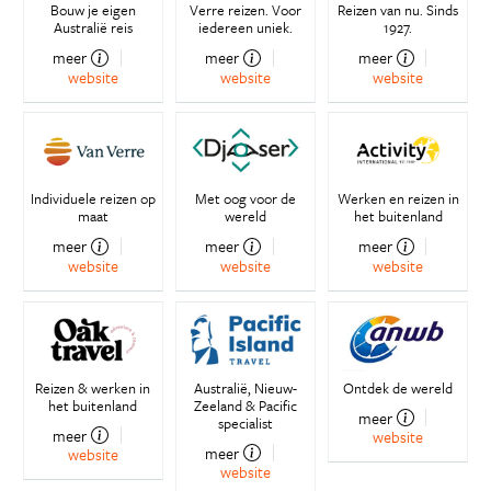
Bouw je eigen
Verre reizen. Voor
Reizen van nu. Sinds
Australië reis
iedereen uniek.
1927.
meer
meer
meer
website
website
website
Individuele reizen op
Met oog voor de
Werken en reizen in
maat
wereld
het buitenland
meer
meer
meer
website
website
website
Reizen & werken in
Australië, Nieuw-
Ontdek de wereld
het buitenland
Zeeland & Pacific
meer
specialist
meer
website
meer
website
website