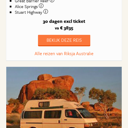
Great Barrier Reef
Alice Springs
Stuart Highway
30 dagen
excl ticket
€ 3835
va
BEKIJK DEZE REIS
Alle reizen van Riksja Australie