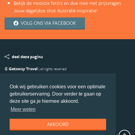
Bekijk de mooiste foto's en doe mee met prijsvragen.
Jouw dagelijkse shot Australië-inspiratie!
VOLG ONS VIA FACEBOOK
deel deze pagina
© Getaway Travel
| all rights reserved
Adverteren
Handige Links
Algemene Voorwaarden
Copyright
Privacy statement
Disclaimer
Cookies
Ook wij gebruiken cookies voor een optimale
gebruikerservaring. Door verder te gaan op
Volg Australie.nl
deze site ga je hiermee akkoord.
Nieuwsbrief
Facebook
Meer weten
AKKOORD