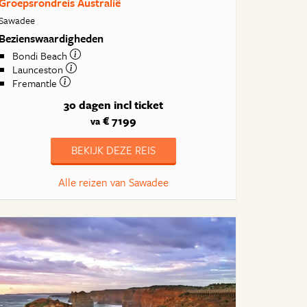
Groepsrondreis Australië
Sawadee
Bezienswaardigheden
Bondi Beach
Launceston
Fremantle
30 dagen
incl ticket
€ 7199
va
BEKIJK DEZE REIS
Alle reizen van Sawadee