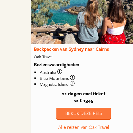
Backpacken van Sydney naar Cairns
Oak Travel
Bezienswaardigheden
Australie
Blue Mountains
Magnetic Island
21 dagen
excl ticket
€ 1345
va
BEKIJK DEZE REIS
Alle reizen van Oak Travel