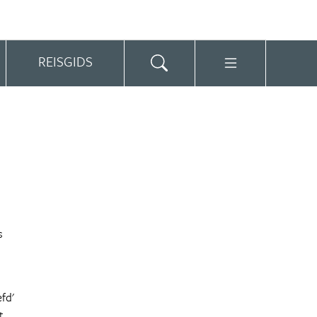
REISGIDS
s
fd'
t