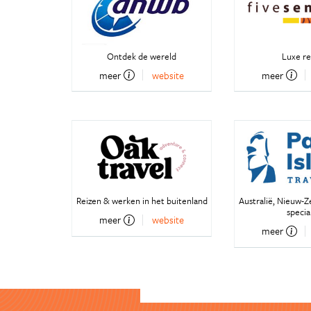
Ontdek de wereld
Luxe re
meer
website
meer
Reizen & werken in het buitenland
Australië, Nieuw-Z
special
meer
website
meer