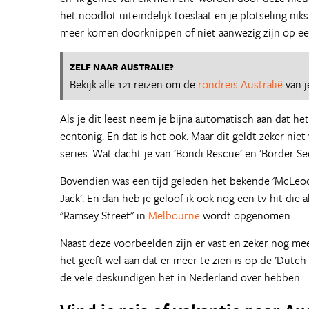
het noodlot uiteindelijk toeslaat en je plotseling ni
meer komen doorknippen of niet aanwezig zijn op een 
ZELF NAAR AUSTRALIE?
Bekijk alle 121 reizen om de
rondreis Australië
van j
Als je dit leest neem je bijna automatisch aan dat he
eentonig. En dat is het ook. Maar dit geldt zeker nie
series. Wat dacht je van 'Bondi Rescue' en 'Border Secu
Bovendien was een tijd geleden het bekende 'McLeod's
Jack'. En dan heb je geloof ik ook nog een tv-hit die a
"Ramsey Street" in
Melbourne
wordt opgenomen.
Naast deze voorbeelden zijn er vast en zeker nog mee
het geeft wel aan dat er meer te zien is op de 'Dutc
de vele deskundigen het in Nederland over hebben.