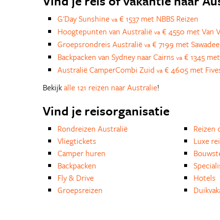
Vind je reis of vakantie naar Au
G'Day Sunshine
€ 1537 met NBBS Reizen
va
Hoogtepunten van Australië
€ 4550 met Van V
va
Groepsrondreis Australië
€ 7199 met Sawadee
va
Backpacken van Sydney naar Cairns
€ 1345 met
va
Australië CamperCombi Zuid
€ 4605 met Five
va
Bekijk
alle 121 reizen naar Australie
!
Vind je reisorganisatie
Rondreizen Australië
Reizen 
Vliegtickets
Luxe re
Camper huren
Bouwst
Backpacken
Special
Fly & Drive
Hotels
Groepsreizen
Duikvak