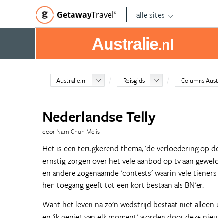
alle sites
Getaway
Travel
©
Australie
.nl
Australie.nl
Reisgids
Columns Aust
Nederlandse Telly
door Nam Chun Melis
Het is een terugkerend thema, 'de verloedering op d
ernstig zorgen over het vele aanbod op tv aan gewel
en andere zogenaamde 'contests' waarin vele tieners 
hen toegang geeft tot een kort bestaan als BN'er.
Want het leven na zo'n wedstrijd bestaat niet alleen 
en 'ik geniet van elk moment' worden door deze nieu