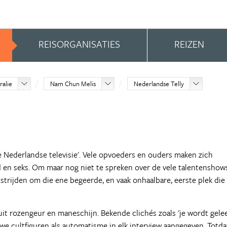
REISORGANISATIES
REIZEN
ralie
Nam Chun Melis
Nederlandse Telly
e Nederlandse televisie'. Vele opvoeders en ouders maken zich
d en seks. Om maar nog niet te spreken over de vele talentenshow
strijden om die ene begeerde, en vaak onhaalbare, eerste plek die
uit rozengeur en maneschijn. Bekende clichés zoals 'je wordt gelee
we cultfiguren als automatisme in elk interview aangegeven. Totda