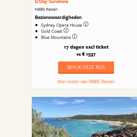
G'Day Sunshine
NBBS Reizen
Bezienswaardigheden
Sydney Opera House
Gold Coast
Blue Mountains
17 dagen
excl ticket
€ 1537
va
BEKIJK DEZE REIS
Alle reizen van NBBS Reizen