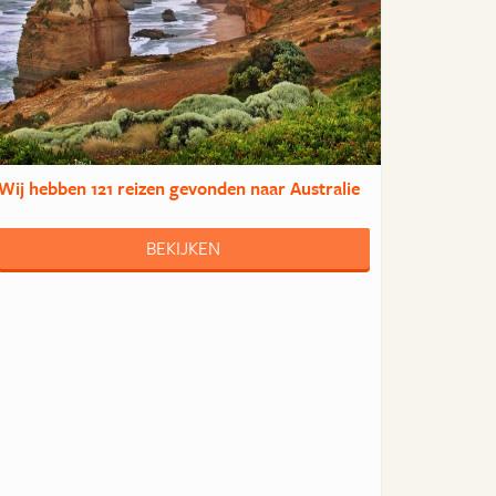
Wij hebben
121 reizen
gevonden naar Australie
BEKIJKEN