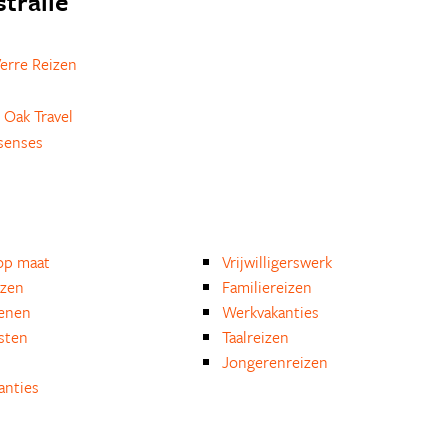
stralie
erre Reizen
 Oak Travel
senses
op maat
Vrijwilligerswerk
izen
Familiereizen
enen
Werkvakanties
isten
Taalreizen
Jongerenreizen
anties