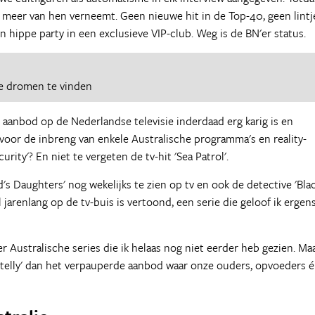
ks meer van hen verneemt. Geen nieuwe hit in de Top-40, geen lintj
hippe party in een exclusieve VIP-club. Weg is de BN'er status.
e dromen te vinden
t aanbod op de Nederlandse televisie inderdaad erg karig is en
t voor de inbreng van enkele Australische programma's en reality-
rity'? En niet te vergeten de tv-hit 'Sea Patrol'.
 Daughters' nog wekelijks te zien op tv en ook de detective 'Bla
l jarenlang op de tv-buis is vertoond, een serie die geloof ik ergens
r Australische series die ik helaas nog niet eerder heb gezien. Ma
h telly' dan het verpauperde aanbod waar onze ouders, opvoeders 