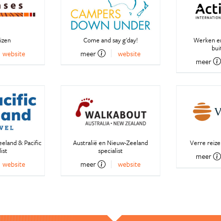
izen
Come and say g'day!
Werken en
bui
website
meer
website
meer
eeland & Pacific
Australië en Nieuw-Zeeland
Verre reiz
ist
specialist
meer
website
meer
website