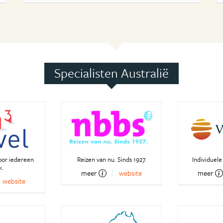
Specialisten Australië
oor iedereen
Reizen van nu. Sinds 1927.
Individuele
k.
meer
website
meer
website