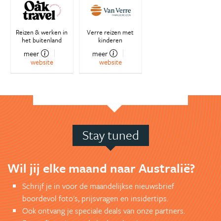
Reizen & werken in
Verre reizen met
het buitenland
kinderen
meer
meer
website
website
Stay tuned
Wil jij elke maand naar Australië?
Schrijf je in voor de maandelijkse nieuwsbrief
boordevol foto's, prijsvragen en insidertips.
Ook ontvang je speciale deals van onze partners.