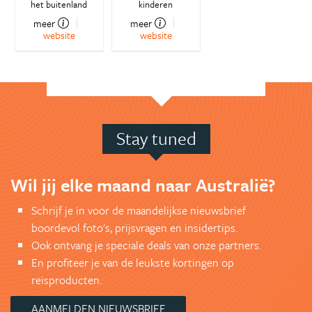
het buitenland
kinderen
meer
meer
website
website
Stay tuned
Wil jij elke maand naar Australië?
Schrijf je in voor de maandelijkse nieuwsbrief
boordevol foto's, prijsvragen en insidertips.
Ook ontvang je speciale deals van onze partners.
En profiteer je van de leukste kortingen op
reisproducten.
AANMELDEN NIEUWSBRIEF