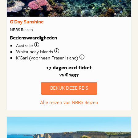
G'Day Sunshine
NBBS Reizen
Bezienswaardigheden
Australie
Whitsunday Islands
K'Gari (voorheen Fraser Island)
17 dagen
excl ticket
€ 1537
va
BEKIJK DEZE REIS
Alle reizen van NBBS Reizen