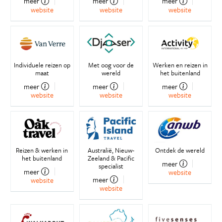
meer
meer
meer
website
website
website
Individuele reizen op
Met oog voor de
Werken en reizen in
maat
wereld
het buitenland
meer
meer
meer
website
website
website
Reizen & werken in
Australië, Nieuw-
Ontdek de wereld
het buitenland
Zeeland & Pacific
meer
specialist
meer
website
meer
website
website