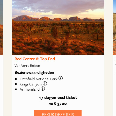
Red Centre & Top End
Van Verre Reizen
Bezienswaardigheden
Litchfield National Park
Kings Canyon
Arnhemland
17 dagen
excl ticket
€ 3700
va
BEKIJK DEZE REIS