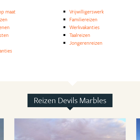
op maat
Vrijwilligerswerk
izen
Familiereizen
enen
Werkvakanties
isten
Taalreizen
Jongerenreizen
anties
Reizen Devils Marbles