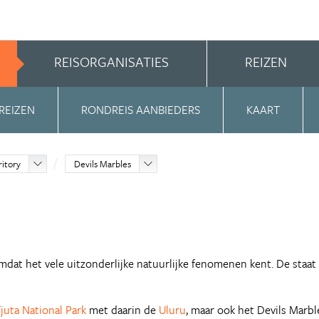
REISORGANISATIES
REIZEN
REIZEN
RONDREIS AANBIEDERS
KAART
ritory
Devils Marbles
mdat het vele uitzonderlijke natuurlijke fenomenen kent. De staat
juta National Park
met daarin de
Uluru
, maar ook het Devils Marbl