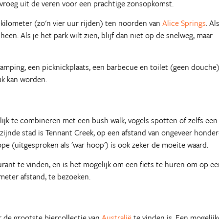
a vroeg uit de veren voor een prachtige zonsopkomst.
kilometer (zo'n vier uur rijden) ten noorden van
Alice Springs
. Al
heen. Als je het park wilt zien, blijf dan niet op de snelweg, maar
amping, een picknickplaats, een barbecue en toilet (geen douche)
uk kan worden.
elijk te combineren met een bush walk, vogels spotten of zelfs een
jzijnde stad is Tennant Creek, op een afstand van ongeveer honde
e (uitgesproken als 'war hoop') is ook zeker de moeite waard.
rant te vinden, en is het mogelijk om een fiets te huren om op e
ometer afstand, te bezoeken.
ar de grootste biercollectie van
Australië
te vinden is. Een mogelijk