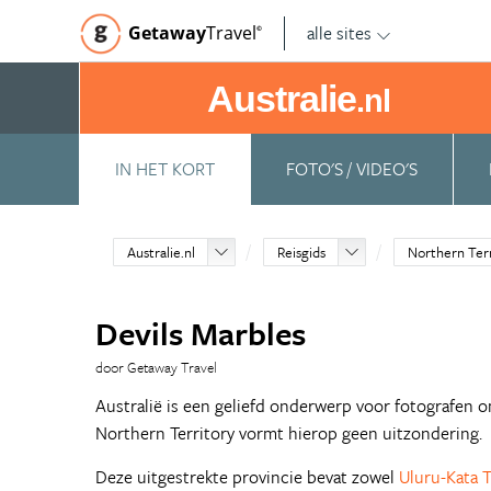
alle sites
Getaway
Travel
©
Australie
.nl
IN HET KORT
FOTO'S / VIDEO'S
Australie.nl
Reisgids
Northern Ter
Devils Marbles
door Getaway Travel
Australië is een geliefd onderwerp voor fotografen o
Northern Territory vormt hierop geen uitzondering.
Deze uitgestrekte provincie bevat zowel
Uluru-Kata T