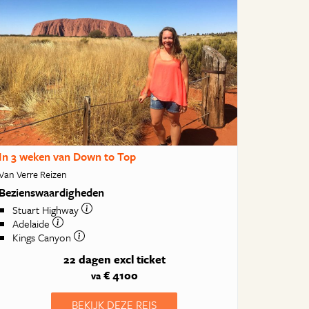
In 3 weken van Down to Top
Van Verre Reizen
Bezienswaardigheden
Stuart Highway
Adelaide
Kings Canyon
22 dagen
excl ticket
€ 4100
va
BEKIJK DEZE REIS