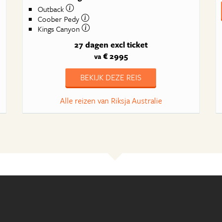
Outback
Coober Pedy
Kings Canyon
27 dagen
excl ticket
€ 2995
va
BEKIJK DEZE REIS
Alle reizen van Riksja Australie