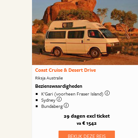
Coast Cruise & Desert Drive
Riksja Australie
Bezienswaardigheden
K'Gari (voorheen Fraser Island)
Sydney
Bundaberg
29 dagen
excl ticket
€ 1542
va
BEKIJK DEZE REIS