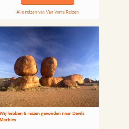
Alle reizen van Van Verre Reizen
Wij hebben
6 reizen
gevonden naar Devils
Marbles