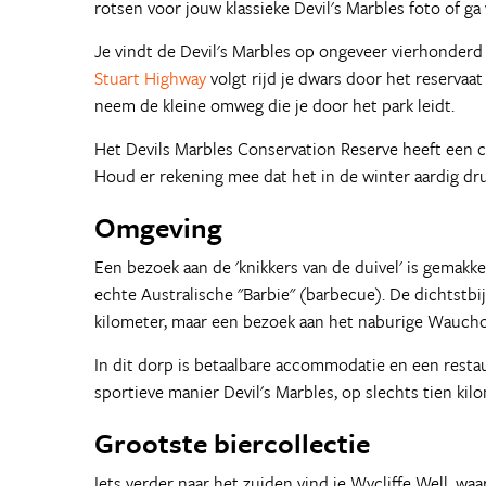
rotsen voor jouw klassieke Devil's Marbles foto of g
Je vindt de Devil's Marbles op ongeveer vierhonderd 
Stuart Highway
volgt rijd je dwars door het reservaat 
neem de kleine omweg die je door het park leidt.
Het Devils Marbles Conservation Reserve heeft een c
Houd er rekening mee dat het in de winter aardig dr
Omgeving
Een bezoek aan de 'knikkers van de duivel' is gemakk
echte Australische "Barbie" (barbecue). De dichtstbi
kilometer, maar een bezoek aan het naburige Wauchop
In dit dorp is betaalbare accommodatie en een restau
sportieve manier Devil's Marbles, op slechts tien kil
Grootste biercollectie
Iets verder naar het zuiden vind je Wycliffe Well, wa