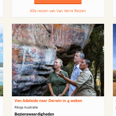
Alle reizen van Van Verre Reizen
Van Adelaide naar Darwin in 4 weken
Riksja Australie
Bezienswaardigheden