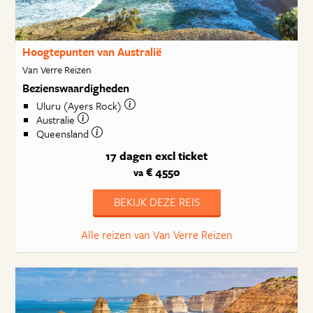
Hoogtepunten van Australië
Van Verre Reizen
Bezienswaardigheden
Uluru (Ayers Rock)
Australie
Queensland
17 dagen
excl ticket
€ 4550
va
BEKIJK DEZE REIS
Alle reizen van Van Verre Reizen