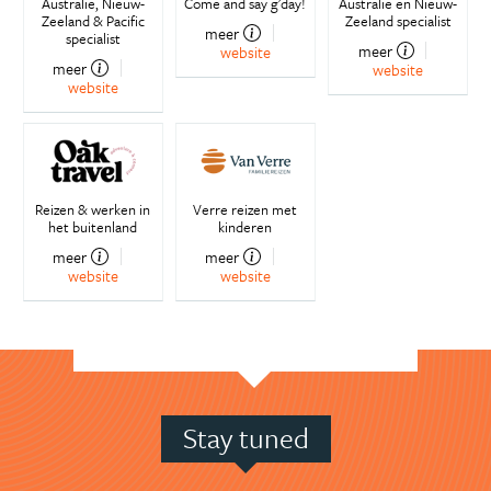
Australië, Nieuw-
Come and say g'day!
Australië en Nieuw-
Zeeland & Pacific
Zeeland specialist
meer
specialist
meer
website
meer
website
website
Reizen & werken in
Verre reizen met
het buitenland
kinderen
meer
meer
website
website
Stay tuned