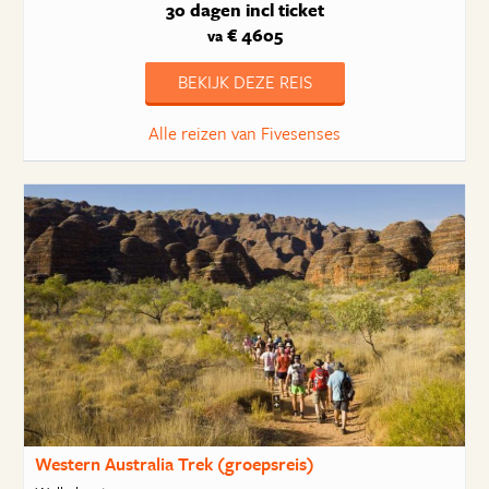
30 dagen
incl ticket
€ 4605
va
BEKIJK DEZE REIS
Alle reizen van Fivesenses
Western Australia Trek (groepsreis)