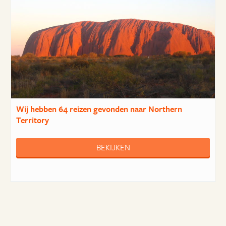
Wij hebben
64 reizen
gevonden naar Northern
Territory
BEKIJKEN