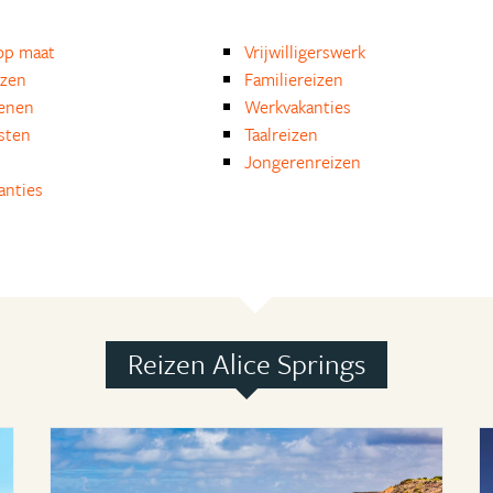
op maat
Vrijwilligerswerk
izen
Familiereizen
enen
Werkvakanties
isten
Taalreizen
Jongerenreizen
anties
Reizen Alice Springs