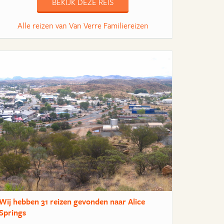
BEKIJK DEZE REIS
Alle reizen van Van Verre Familiereizen
Wij hebben
31 reizen
gevonden naar Alice
Springs