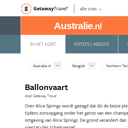
alle sites
Getaway
Travel
©
Australie
.nl
IN HET KORT
FOTO'S / VIDEO'S
Australie.nl
Reisgids
Northern Ter
Ballonvaart
door Getaway Travel
Over Alice Springs wordt gezegd dat dit de beste plek 
tijdens zonsopgang onder het genot van een champag
omgeving van Alice Springs. De grond verandert dan va
spectaculair schaduwspel.