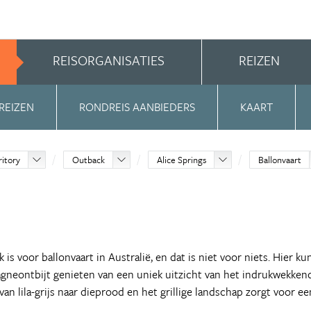
REISORGANISATIES
REIZEN
REIZEN
RONDREIS AANBIEDERS
KAART
ritory
Outback
Alice Springs
Ballonvaart
is voor ballonvaart in Australië, en dat is niet voor niets. Hier kun
neontbijt genieten van een uniek uitzicht van het indrukwekken
n lila-grijs naar dieprood en het grillige landschap zorgt voor ee