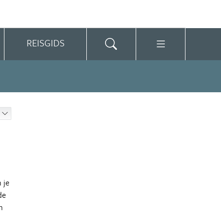
REISGIDS
 je
de
n