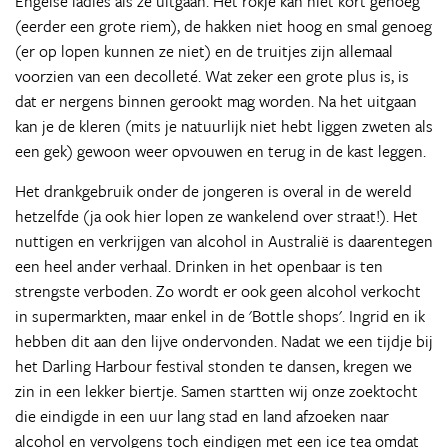
Engelse ladies als ze uitgaan. Het rokje kan niet kort genoeg
(eerder een grote riem), de hakken niet hoog en smal genoeg
(er op lopen kunnen ze niet) en de truitjes zijn allemaal
voorzien van een decolleté. Wat zeker een grote plus is, is
dat er nergens binnen gerookt mag worden. Na het uitgaan
kan je de kleren (mits je natuurlijk niet hebt liggen zweten als
een gek) gewoon weer opvouwen en terug in de kast leggen.
Het drankgebruik onder de jongeren is overal in de wereld
hetzelfde (ja ook hier lopen ze wankelend over straat!). Het
nuttigen en verkrijgen van alcohol in Australië is daarentegen
een heel ander verhaal. Drinken in het openbaar is ten
strengste verboden. Zo wordt er ook geen alcohol verkocht
in supermarkten, maar enkel in de 'Bottle shops'. Ingrid en ik
hebben dit aan den lijve ondervonden. Nadat we een tijdje bij
het Darling Harbour festival stonden te dansen, kregen we
zin in een lekker biertje. Samen startten wij onze zoektocht
die eindigde in een uur lang stad en land afzoeken naar
alcohol en vervolgens toch eindigen met een ice tea omdat