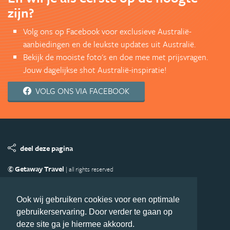
zijn?
Volg ons op Facebook voor exclusieve Australië-
aanbiedingen en de leukste updates uit Australië.
Bekijk de mooiste foto's en doe mee met prijsvragen.
Jouw dagelijkse shot Australië-inspiratie!
VOLG ONS VIA FACEBOOK
deel deze pagina
© Getaway Travel
| all rights reserved
Adverteren
Handige Links
Algemene Voorwaarden
Copyright
Privacy statement
Disclaimer
Cookies
Ook wij gebruiken cookies voor een optimale
gebruikerservaring. Door verder te gaan op
Volg Australie.nl
deze site ga je hiermee akkoord.
Nieuwsbrief
Facebook