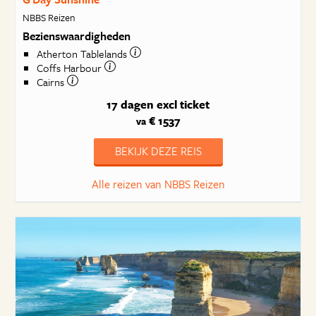
NBBS Reizen
Bezienswaardigheden
Atherton Tablelands
Coffs Harbour
Cairns
17 dagen
excl ticket
€ 1537
va
BEKIJK DEZE REIS
Alle reizen van NBBS Reizen