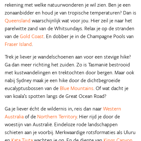
rekening met welke natuurwonderen je wil zien. Ben je een
zonaanbidder en houd je van tropische temperaturen? Dan is
Queensland
waarschijnlijk wat voor jou. Hier zeil je naar het
parelwitte zand van de Whitsundays. Relax je op de stranden
van de
Gold Coast
. En dobber je in de Champagne Pools van
Fraser Island
.
Trek je liever je wandelschoenen aan voor een stevige hike?
Ga dan meer richting het zuiden. Zo is Tasmanië bestrooid
met kustwandelingen en trektochten door bergen. Maar ook
nabij Sydney maak je een hike door de dichtbegroeide
eucalyptusbossen van de
Blue Mountains
. Of wat dacht je
van koala’s spotten langs de Great Ocean Road?
Ga je liever écht de wildernis in, reis dan naar
Western
Australia
of de
Northern Territory
. Hier rijd je door de
woestijn van Australië. Eindeloze rode landschappen
schieten aan je voorbij. Merkwaardige rotsformaties als Uluru
en
Kata Tjuta
wachten je op. En de diepte van
Kings Canyon