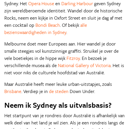
Sydney. Het
Opera House
en
Darling Harbour
geven Sydney
zijn wereldberoemde identiteit. Wandel door de historische
Rocks, neem een kijkje in Oxfort Street en sluit je dag af met
een cocktail op
Bondi Beach
. Of bekijk
alle
bezienswaardigheden in Sydney
.
Melbourne doet meer Europees aan. Hier wandel je door
smalle steegjes vol kunstzinnige graffiti. Struikel je over de
vele boetiekjes in de hippe wijk
Fitzroy
. En bezoek je
verschillende musea als de
National Gallery of Victoria
. Het is
niet voor niks de culturele hoofdstad van Australië.
Maar Australië heeft meer leuke urban-uitstapjes, zoals
Brisbane
. Verdiep je in
de steden
Down Under.
Neem ik Sydney als uitvalsbasis?
Het startpunt van je rondreis door Australië is afhankelijk van
welk deel van het land je wil zien. Als je een rondreis langs de