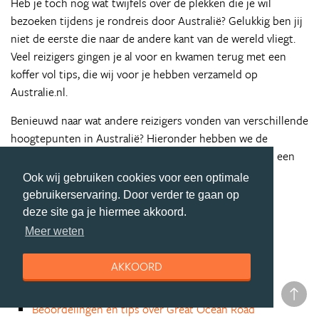
Heb je toch nog wat twijfels over de plekken die je wil
bezoeken tijdens je rondreis door Australië? Gelukkig ben jij
niet de eerste die naar de andere kant van de wereld vliegt.
Veel reizigers gingen je al voor en kwamen terug met een
koffer vol tips, die wij voor je hebben verzameld op
Australie.nl.
Benieuwd naar wat andere reizigers vonden van verschillende
hoogtepunten in Australië? Hieronder hebben we de
beoordelingen en tips van onze community voor je op een
rijtje gezet.
Ook wij gebruiken cookies voor een optimale
gebruikerservaring. Door verder te gaan op
Beoordelingen en tips over Sydney
deze site ga je hiermee akkoord.
Beoordelingen en tips over Melbourne
Meer weten
Beoordelingen en tips over Perth
Beoordelingen en tips over Outback
AKKOORD
Beoordelingen en tips over Great Barrier Reef
Beoordelingen en tips over Whitsundays
Beoordelingen en tips over Great Ocean Road