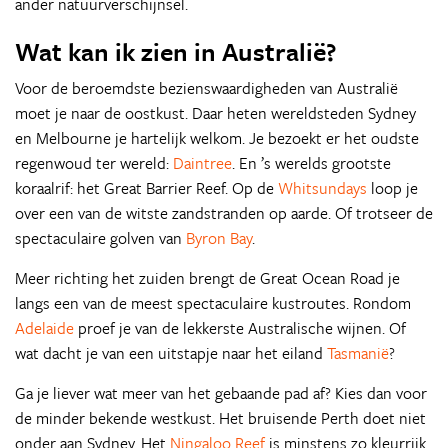
ander natuurverschijnsel.
Wat kan ik zien in Australië?
Voor de beroemdste bezienswaardigheden van Australië
moet je naar de oostkust. Daar heten wereldsteden Sydney
en Melbourne je hartelijk welkom. Je bezoekt er het oudste
regenwoud ter wereld:
Daintree
. En ’s werelds grootste
koraalrif: het Great Barrier Reef. Op de
Whitsundays
loop je
over een van de witste zandstranden op aarde. Of trotseer de
spectaculaire golven van
Byron Bay
.
Meer richting het zuiden brengt de Great Ocean Road je
langs een van de meest spectaculaire kustroutes. Rondom
Adelaide
proef je van de lekkerste Australische wijnen. Of
wat dacht je van een uitstapje naar het eiland
Tasmanië
?
Ga je liever wat meer van het gebaande pad af? Kies dan voor
de minder bekende westkust. Het bruisende Perth doet niet
onder aan Sydney. Het
Ningaloo Reef
is minstens zo kleurrijk